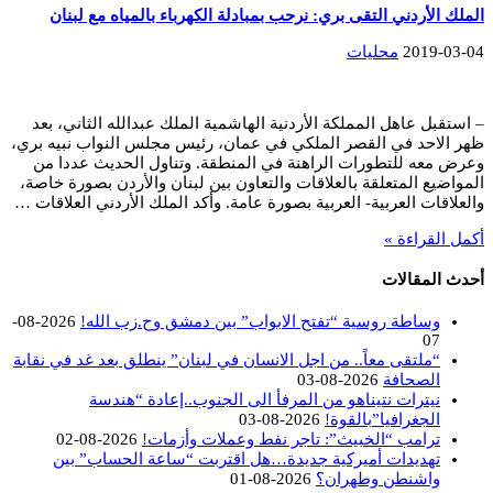
الملك الأردني التقى بري: نرحب بمبادلة الكهرباء بالمياه مع لبنان
2019-03-04
محليات
– استقبل عاهل المملكة الأردنية الهاشمية الملك عبدالله الثاني، بعد
ظهر الاحد في القصر الملكي في عمان، رئيس مجلس النواب نبيه بري،
وعرض معه للتطورات الراهنة في المنطقة. وتناول الحديث عددا من
المواضيع المتعلقة بالعلاقات والتعاون بين لبنان والأردن بصورة خاصة،
والعلاقات العربية- العربية بصورة عامة. وأكد الملك الأردني العلاقات …
أكمل القراءة »
أحدث المقالات
وساطة روسية “تفتح الابواب” بين دمشق وح.زب الله!
2026-08-
07
“ملتقى معاً.. من اجل الانسان في لبنان” ينطلق بعد غد في نقابة
الصحافة
2026-08-03
نيترات نتيناهو من المرفأ الى الجنوب..إعادة “هندسة
الجغرافيا”بالقوة!
2026-08-03
ترامب “الخبيث”: تاجر نفط وعملات وأزمات!
2026-08-02
تهديدات أميركية جديدة…هل اقتربت “ساعة الحساب” بين
واشنطن وطهران؟
2026-08-01