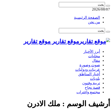
2026/08/07
الصفحة الرئيسية
من نحن
موقع تقارير موقع تقارير
أبرز الأخبار
محليات
مقال
صوت وصورة
عربيات ودوليات
أخبار المناطق
بلديات
تربية وفنون
قصة نجاح
مجتمع واغتراب
أرشيف الوسم :
ملك الادرن