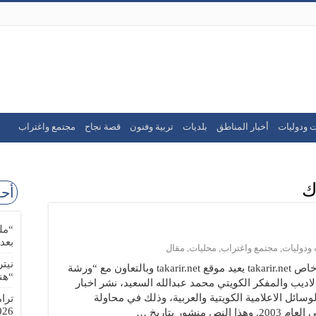
ت ودوليات
أخبار المناطق
بلديات
تربية وفنون
قصة نجاح
مجتمع واغتراب
ك
أحد
“مل
بعد
 ودوليات
,
مجتمع واغتراب
,
محليات
,
مقال
نيت
الأسطورة والمجتمع في ملتقى أنزاك خاص takarir.net يعيد موقع takarir.net وبالتعاون مع “ورشة
“هن
ديب والمفكر الكويتي محمد عبدالله السعيد، نشر اخبار
ئل الاعلامية الكويتية والعربية، وذلك في محاولة
ترا
-08-02
شور بتاريخ …