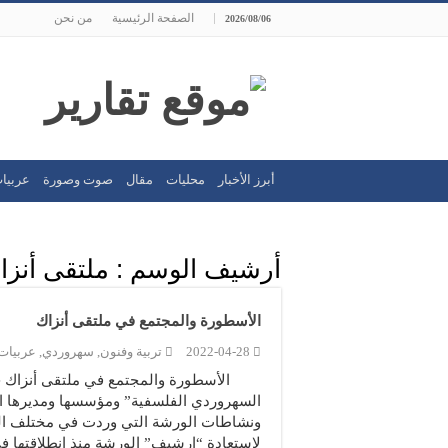
الصفحة الرئيسية
من نحن
2026/08/06
أبرز الأخبار
محليات
مقال
صوت وصورة
عربيا
أرشيف الوسم :
ملتقى أنزا
الأسطورة والمجتمع في ملتقى أنزاك
2022-04-28
تربية وفنون
,
سهروردي
,
عربيات
السهروردي الفلسفية” ومؤسسها ومديرها الا
ونشاطات الورشة التي وردت في مختلف الوسا
لإستعادة “ارشيف” الورشة منذ انطلاقتها في العام 2003. وهذا النص من