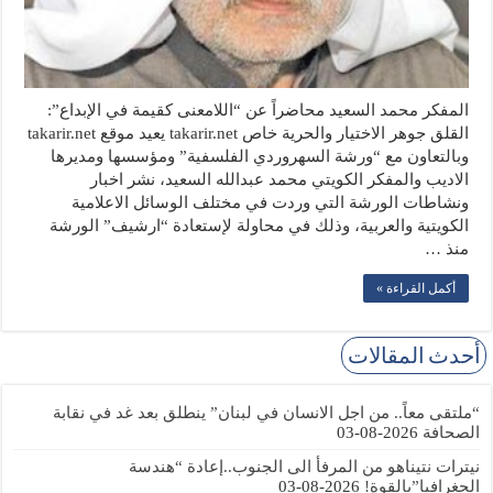
المفكر محمد السعيد محاضراً عن “اللامعنى كقيمة في الإبداع”:
القلق جوهر الاختيار والحرية خاص takarir.net يعيد موقع takarir.net
وبالتعاون مع “ورشة السهروردي الفلسفية” ومؤسسها ومديرها
الاديب والمفكر الكويتي محمد عبدالله السعيد، نشر اخبار
ونشاطات الورشة التي وردت في مختلف الوسائل الاعلامية
الكويتية والعربية، وذلك في محاولة لإستعادة “ارشيف” الورشة
منذ …
أكمل القراءة »
أحدث المقالات
“ملتقى معاً.. من اجل الانسان في لبنان” ينطلق بعد غد في نقابة
الصحافة
2026-08-03
نيترات نتيناهو من المرفأ الى الجنوب..إعادة “هندسة
الجغرافيا”بالقوة!
2026-08-03