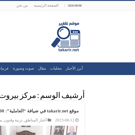
الصفحة الرئيسية
من نحن
2026/08/08
أبرز الأخبار
محليات
مقال
صوت وصورة
عربيا
أرشيف الوسم :
مركز بيروت 
موقع takarir.net في ضيافة “العاملية”: 100 عاماً من العطاء
2023-08-12
أخبار المناطق
,
تربية وفنون
,
مح