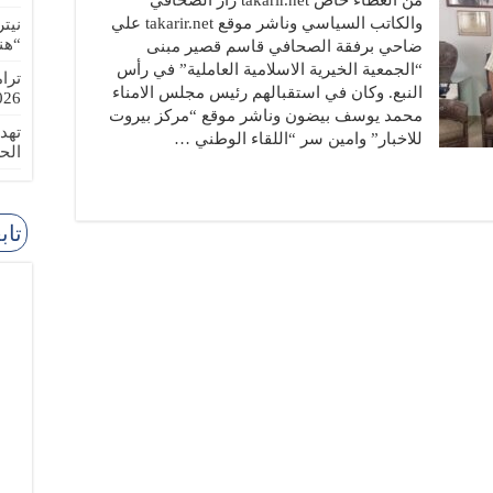
من العطاء خاص takarir.net زار الصحافي
والكاتب السياسي وناشر موقع takarir.net علي
نيت
“هن
ضاحي برفقة الصحافي قاسم قصير مبنى
“الجمعية الخيرية الاسلامية العاملية” في رأس
ترا
النبع. وكان في استقبالهم رئيس مجلس الامناء
-08-02
محمد يوسف بيضون وناشر موقع “مركز بيروت
تهد
للاخبار” وامين سر “اللقاء الوطني …
الح
تاب