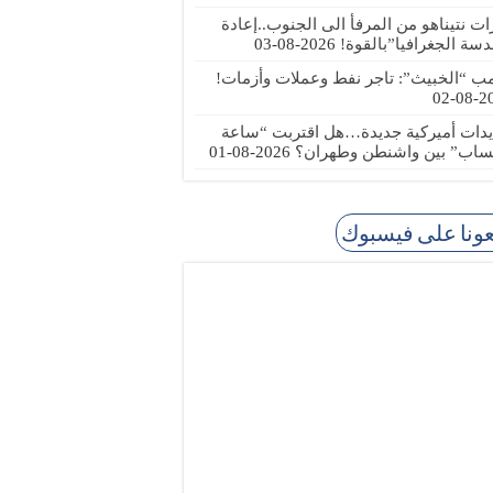
رات نتيناهو من المرفأ الى الجنوب..إعادة
دسة الجغرافيا”بالقوة!
2026-08-03
مب “الخبيث”: تاجر نفط وعملات وأزمات!
2026
يدات أميركية جديدة…هل اقتربت “ساعة
ساب” بين واشنطن وطهران؟
2026-08-01
عونا على فيسبوك