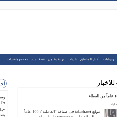
ت ودوليات
أخبار المناطق
بلديات
تربية وفنون
قصة نجاح
مجتمع واغتراب
للاخبار
أحد
وسا
وح.
ليات
“مل
موقع takarir.net في ضيافة “العاملية”: 100 عاماً
بعد