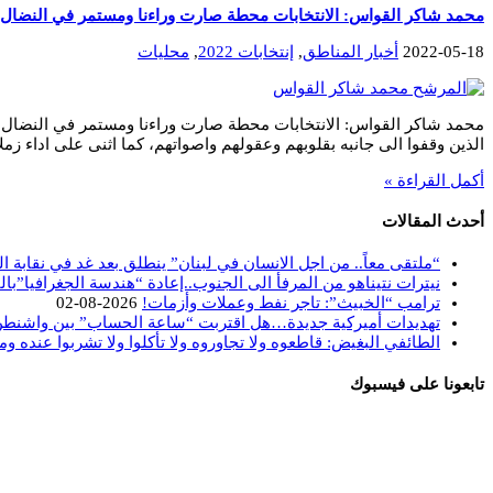
محمد شاكر القواس: الانتخابات محطة صارت وراءنا ومستمر في النضال م
2022-05-18
أخبار المناطق
,
إنتخابات 2022
,
محليات
محمد شاكر القواس: الانتخابات محطة صارت وراءنا ومستمر في النضال م
الذين وقفوا الى جانبه بقلوبهم وعقولهم واصواتهم، كما اثنى على اداء زم
أكمل القراءة »
أحدث المقالات
“ملتقى معاً.. من اجل الانسان في لبنان” ينطلق بعد غد في نقابة ا
نيترات نتيناهو من المرفأ الى الجنوب..إعادة “هندسة الجغرافيا”بال
ترامب “الخبيث”: تاجر نفط وعملات وأزمات!
2026-08-02
تهديدات أميركية جديدة…هل اقتربت “ساعة الحساب” بين واشنط
الطائفي البغيض: قاطعوه ولا تجاوروه ولا تأكلوا ولا تشربوا عنده وم
تابعونا على فيسبوك