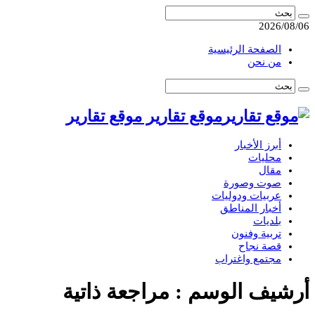
2026/08/06
الصفحة الرئيسية
من نحن
موقع تقارير موقع تقارير
أبرز الأخبار
محليات
مقال
صوت وصورة
عربيات ودوليات
أخبار المناطق
بلديات
تربية وفنون
قصة نجاح
مجتمع واغتراب
أرشيف الوسم :
مراجعة ذاتية