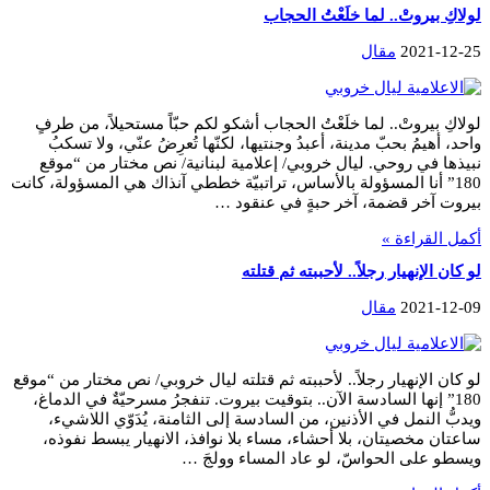
لولاكِ بيروتْ.. لما خلَعْتُ الحجاب
2021-12-25
مقال
لولاكِ بيروتْ.. لما خلَعْتُ الحجاب أشكو لكم حبّاً مستحيلاً، من طرفٍ
واحد، أهيمُ بحبّ مدينة، أعبدُ وجنتيها، لكنّها تُعرِضُ عنّي، ولا تسكبُ
نبيذها في روحي. ليال خروبي/ إعلامية لبنانية/ نص مختار من “موقع
180” أنا المسؤولة بالأساس، تراتبيّة خططي آنذاك هي المسؤولة، كانت
بيروت آخر قضمة، آخر حبةٍ في عنقود …
أكمل القراءة »
لو كان الإنهيار رجلاً.. لأحببته ثم قتلته
2021-12-09
مقال
لو كان الإنهيار رجلاً.. لأحببته ثم قتلته ليال خروبي/ نص مختار من “موقع
180” إنها السادسة الآن.. بتوقيت بيروت. تنفجرُ مسرحيّةٌ في الدماغ،
ويدبُّ النمل في الأذنين، من السادسة إلى الثامنة، يُدَوّي اللاشيء،
ساعتان مخصيتان، بلا أحشاء، مساء بلا نوافذ، الانهيار يبسط نفوذه،
ويسطو على الحواسّ، لو عاد المساء وولجَ …