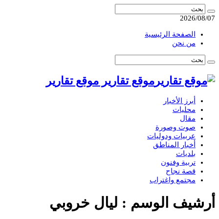
2026/08/07
الصفحة الرئيسية
من نحن
موقع تقارير موقع تقارير
أبرز الأخبار
محليات
مقال
صوت وصورة
عربيات ودوليات
أخبار المناطق
بلديات
تربية وفنون
قصة نجاح
مجتمع واغتراب
أرشيف الوسم :
ليال خروبي