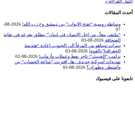
أكمل القراءة »
أحدث المقالات
وساطة روسية “تفتح الابواب” بين دمشق وح.زب الله!
2026-08-
07
“ملتقى معاً.. من اجل الانسان في لبنان” ينطلق بعد غد في نقابة
الصحافة
2026-08-03
نيترات نتيناهو من المرفأ الى الجنوب..إعادة “هندسة
الجغرافيا”بالقوة!
2026-08-03
ترامب “الخبيث”: تاجر نفط وعملات وأزمات!
2026-08-02
تهديدات أميركية جديدة…هل اقتربت “ساعة الحساب” بين
واشنطن وطهران؟
2026-08-01
تابعونا على فيسبوك