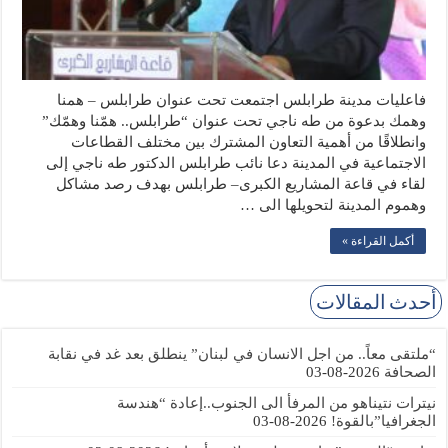
فاعليات مدينة طرابلس اجتمعت تحت عنوان طرابلس – همنا
وهمك بدعوة من طه ناجي تحت عنوان “طرابلس.. همّنا وهمّك”
وانطلاقًا من أهمية التعاون المشترك بين مختلف القطاعات
الاجتماعية في المدينة دعا نائب طرابلس الدكتور طه ناجي إلى
لقاء في قاعة المشاريع الكبرى– طرابلس بهدف رصد مشاكل
وهموم المدينة لتحويلها الى …
أكمل القراءة »
أحدث المقالات
“ملتقى معاً.. من اجل الانسان في لبنان” ينطلق بعد غد في نقابة
الصحافة
2026-08-03
نيترات نتيناهو من المرفأ الى الجنوب..إعادة “هندسة
الجغرافيا”بالقوة!
2026-08-03