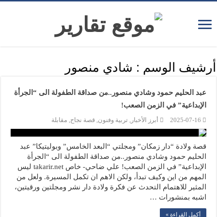
أرشيف الوسم :
شادي منصور
عبد الحليم حمود وشادي منصور..من صداقة الطفولة الى “الجرأة
الإبداعية” في الزمن الصعب!
2025-07-16
أبرز الأخبار
,
تربية وفنون
,
قصة نجاح
,
مقابلة
قصة ولادة “دار زمكان” ومجلتي “البعد الخامس” وبوليتيكا” عبد
الحليم حمود وشادي منصور..من صداقة الطفولة الى “الجرأة
الإبداعية” في الزمن الصعب! علي ضاحي- خاص takarir.net ليس
المهم من اين وكيف تبدأ، ولكن الاهم ان تكمل المسيرة. ولعل من
المثير للاهتمام التحدث عن فكرة ولادة دار نشر ومجلتين ورقيتين،
اشبه بمنشورات …
أكمل القراءة »