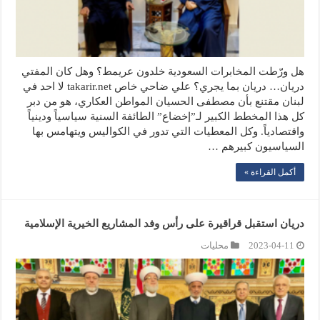
هل ورّطت المخابرات السعودية خلدون عريمط؟ وهل كان المفتي
دريان… دريان بما يجري؟ علي ضاحي خاص takarir.net لا احد في
لبنان مقتنع بأن مصطفى الحسيان المواطن العكاري، هو من دبر
كل هذا المخطط الكبير لـ”إخضاع” الطائفة السنية سياسياً ودينياً
واقتصادياً. وكل المعطيات التي تدور في الكواليس ويتهامس بها
السياسيون كبيرهم …
أكمل القراءة »
دريان استقبل قراقيرة على رأس وفد المشاريع الخيرية الإسلامية
2023-04-11
محليات