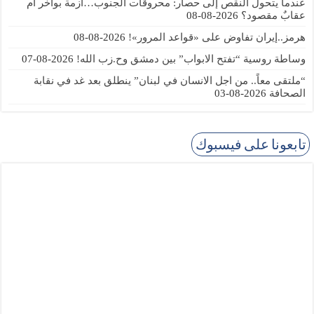
عندما يتحول النقص إلى حصار: محروقات الجنوب…أزمة بواخر أم
عقابٌ مقصود؟
2026-08-08
هرمز..إيران تفاوض على «قواعد المرور»!
2026-08-08
وساطة روسية “تفتح الابواب” بين دمشق وح.زب الله!
2026-08-07
“ملتقى معاً.. من اجل الانسان في لبنان” ينطلق بعد غد في نقابة
الصحافة
2026-08-03
تابعونا على فيسبوك