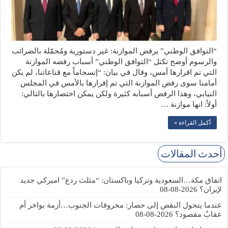
“التوافق الوطني” يرفض الموازنة: غير دستورية ومُحمّلة بالضرائب
والرسوم أوضح تكتل “التوافق الوطني” أسباب رفضه الموازنة
التي تم اقرارها أمس، وقال في بيان: “إنسجاماً مع قناعاتنا، لم يكن
أمامنا سوى رفض الموازنة التي تم إقرارها بالأمس في المجلس
النيابي، وهذا الرفض أسبابه كثيرة ولكن يمكن اختصارها بالتالي:
أولاً: انها موازنة …
أكمل القراءة »
أحدث المقالات
اتفاق مكة…السعودية وتركيا وباكستان: “مثلث ردع” اميركي جديد
لإيران؟
2026-08-08
عندما يتحول النقص إلى حصار: محروقات الجنوب…أزمة بواخر أم
عقابٌ مقصود؟
2026-08-08