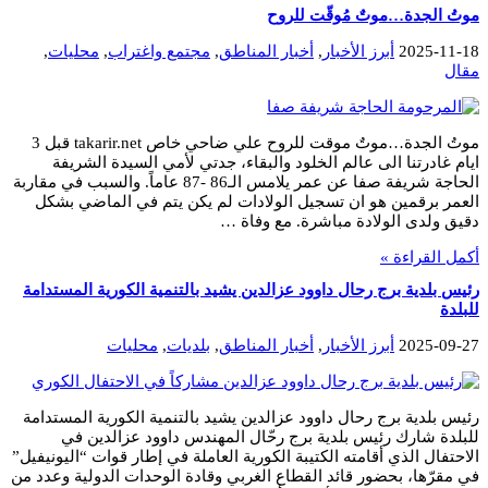
موتُ الجدة…موتٌ مُوقّت للروح
2025-11-18
أبرز الأخبار
,
أخبار المناطق
,
مجتمع واغتراب
,
محليات
,
مقال
موتُ الجدة…موتٌ موقت للروح علي ضاحي خاص takarir.net قبل 3
ايام غادرتنا الى عالم الخلود والبقاء، جدتي لأمي السيدة الشريفة
الحاجة شريفة صفا عن عمر يلامس الـ86 -87 عاماً. والسبب في مقاربة
العمر برقمين هو ان تسجيل الولادات لم يكن يتم في الماضي بشكل
دقيق ولدى الولادة مباشرة. مع وفاة …
أكمل القراءة »
رئيس بلدية برج رحال داوود عزالدين يشيد بالتنمية الكورية المستدامة
للبلدة
2025-09-27
أبرز الأخبار
,
أخبار المناطق
,
بلديات
,
محليات
رئيس بلدية برج رحال داوود عزالدين يشيد بالتنمية الكورية المستدامة
للبلدة شارك رئيس بلدية برج رحّال المهندس داوود عزالدين في
الاحتفال الذي أقامته الكتيبة الكورية العاملة في إطار قوات “اليونيفيل”
في مقرّها، بحضور قائد القطاع الغربي وقادة الوحدات الدولية وعدد من