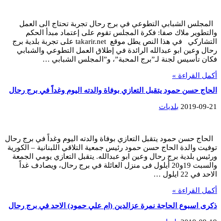
المجلس الشبابي التطوعي في برج رحال تجربة تحتاج الى العمل
والتطوير ملاك صفا: فكرة المجلس تقوم على إعتماد مبدأ الحكم
التشاركي في هذا النص يطل موقع takarir.net على تجربة بلدية برج
رحال وعين ابو عبدالله الرائدة في إطلاق العمل التطوعي والشبابي
فكان تأسيس لجنة لـ”برج المحبة”، و”المجلس الشبابي …
أكمل القراءة »
الحاج حسن حمود يتقبل التعازي بوفاة والدته اليوم وغداً في برج رحال
2019-09-21
بلديات
الحاج حسن حمود يتقبل التعازي بوفاة والدته اليوم وغداً في برج رحال
توفيت والدة الحاج حسن حمود رئيس جمعية التلاقي اللبنانية – الكورية
ورئيس بلدية برج رحال وعين ابو عبدالله. يتقبل التعازي يومي الجمعة
والسبت 19و20 أيلول فى منزل العائلة في برج رحال، ويصادف غداً
الاحد في 22 ايلول …
أكمل القراءة »
ذكرى اسبوع الحاجة نمرة عزالدين (ام علي حمود) الاحد في برج رحال