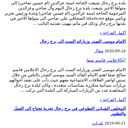
بلدة برج رحال شيعت الحاجة امينة عزالدين (ام حسين ضاحي) الى
مثواها الاخير شيعت بلدة برج رحال اليوم وآل ضاحي وعزالدين
المرحومة الحاجة امينة عزالدين (ام حسين ضاحي) وجدة ورئيس تحرير
وناشر موقع takarir.net الصحافي علي ضاحي الى مثواها الاخير في
بلدتها برج رحال وذلك في مأتم مهيب تقدمه النائب …
أكمل القراءة »
الامام موسى الصدر وزياراته الست الى برج رحال
2020-09-24
مقال
الامام موسى الصدر وزياراته الست الى برج رحال الاعلامي قاسم
صالح صفا اهتم الامام القائد السيد موسى الصدر بالناس من خلال
تمتين اواصر العلاقات الاجتماعية معهم حيث دأب على تفقد أحوالهم
بزيارات ميدانية متكررة بمناسبات متعددة ، وكان لبلدة برج رحال
المجاهدة عدد من الزيارات المباركة الى البلدة التي تركت …
أكمل القراءة »
المجلس الشبابي التطوعي في برج رحال تجربة تحتاج الى العمل
والتطوير
2019-09-21
بلديات