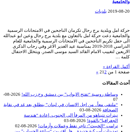
والجامعية
2019-08-20
بلديات
حركة امل وبلدية برج رحال تكرمان الناجحين في الامتحانات الرسمية
والجامعية دعت حركة امل بالتعاون مع بلدية برج رحال وعين ابو عبدالله
الى حفل تكريم الناجحين في الامتحانات الرسمية والجامعية للعام
الدراسي 2018-2019 بمناسبة عيد الغدير الاغر وفي رحاب الذكرى
الاربعين لتغييب الامام القائد السيد موسى الصدر. ويتخلل الاحتفال
كلمة …
أكمل القراءة »
صفحة 1 من 2
2
1
»
أحدث المقالات
وساطة روسية “تفتح الابواب” بين دمشق وح.زب الله!
2026-08-
07
“ملتقى معاً.. من اجل الانسان في لبنان” ينطلق بعد غد في نقابة
الصحافة
2026-08-03
نيترات نتيناهو من المرفأ الى الجنوب..إعادة “هندسة
الجغرافيا”بالقوة!
2026-08-03
ترامب “الخبيث”: تاجر نفط وعملات وأزمات!
2026-08-02
تهديدات أميركية جديدة…هل اقتربت “ساعة الحساب” بين