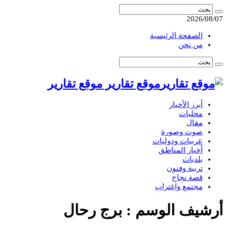
2026/08/07
الصفحة الرئيسية
من نحن
موقع تقارير موقع تقارير
أبرز الأخبار
محليات
مقال
صوت وصورة
عربيات ودوليات
أخبار المناطق
بلديات
تربية وفنون
قصة نجاح
مجتمع واغتراب
أرشيف الوسم :
برج رحال