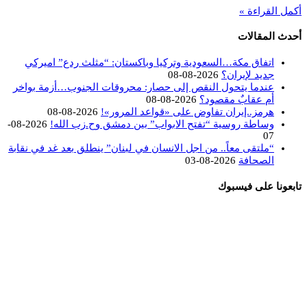
أكمل القراءة »
أحدث المقالات
اتفاق مكة…السعودية وتركيا وباكستان: “مثلث ردع” اميركي
جديد لإيران؟
2026-08-08
عندما يتحول النقص إلى حصار: محروقات الجنوب…أزمة بواخر
أم عقابٌ مقصود؟
2026-08-08
هرمز..إيران تفاوض على «قواعد المرور»!
2026-08-08
وساطة روسية “تفتح الابواب” بين دمشق وح.زب الله!
2026-08-
07
“ملتقى معاً.. من اجل الانسان في لبنان” ينطلق بعد غد في نقابة
الصحافة
2026-08-03
تابعونا على فيسبوك