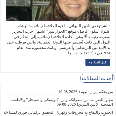
“الشيخ تقي الدين النبهاني: داعية الخلافة الإسلامية” لهشام
عليوان سلوى فاضل/ موقع “الحوار نيوز” اشتهر “حزب التحرير”
بمفردة رئيسة ألا وهي: اعادة الخلافة الإسلامية إلى الحكم في
الدول التي كانت تُسيطر عليها الدولة العثمانية، والتي فرطت على
يد الانتدابين البريطاني والفرنسي، وباتت محصورة منذ العام
1924في تركيا فقط. هذا ما …
أكمل القراءة »
أحدث المقالات
من يحكم إيران اليوم؟
2026-08-10
موّلوا الضرائب من سفراتكم ومن “الويسكي والسيجار” والاطعمة
المدخنة..لا من البنزين!
2026-08-09
الجنوب والبقاع بلا محروقات وكهرباء..لتحقيق برلماني فوري لمساءلة