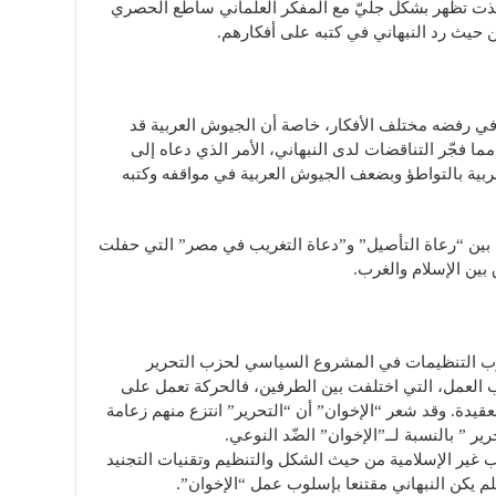
أخذت تظهر بشكل جليّ مع المفكر العلماني ساطع الحصري
 حيث رد النبهاني في كتبه على أفكارهم.
ام 1948 دورا أساسيا في رفضه مختلف الأفكار، خاصة أن الجيوش العربية قد
 فجّر التناقضات لدى النبهاني، الأمر الذي دعاه إلى
ربية بالتواطؤ وبضعف الجيوش العربية في مواقفه وكتبه
 بين “رعاة التأصيل” و”دعاة التغريب في مصر” التي حفلت
بين الإسلام والغرب.
رب التنظيمات في المشروع السياسي لحزب التحرير
يب العمل، التي اختلفت بين الطرفين، فالحركة تعمل على
عقيدة. وقد شعر “الإخوان” أن “التحرير” انتزع منهم زعامة
ير ” بالنسبة لــ”الإخوان” الضّد النوعي.
 غير الإسلامية من حيث الشكل والتنظيم وتقنيات التجنيد
 فلم يكن النبهاني مقتنعا بإسلوب عمل “الإخوان”.