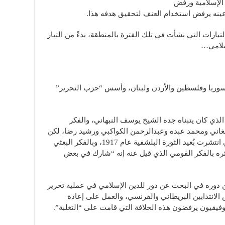
 الإسلامية ورفض
عينه يرفض استخدام العنف لتحقيق هدفه هذا.
تيارات التي نشأت في تلك الفترة بالمنطقة، بدءً من التيار
سلامي…
وتنّقل بين مصر وسوريا وفلسطين والأردن ولبنان، وأسس “حزب التحرير”
لذي كان يتبناه جده الشيخ يوسف النبهاني، والفكر
فغاني ومحمد عبده وعبدالرحمن الكواكبي ورشيد رضا، لكن
نُقل عنه تأثره بأدوات العمل الماركسي التي انتشرت بُعيد الثورة البلشفية عام 1917، وبالفكر البعثي
ره بالفكر القومي الذي قيل عنه إنه “شارك في بعض
ين دوره في البحث عن دور للدين الإسلامي في عملية تحرير
الانتدابين البريطاني والفرنسي، والعمل على إعادة