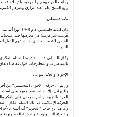
وكانت المواجهة بين القومية والإسلام قد 
ومع الشيخ علي عبد الرازق وغيرهم الكثيرين
نكبة فلسطين
كان لنكبة فلسطين ع
هُزمت شر هزيمة في معركتها ضد المحتل، مما
السعي للتغيير الجذري، حيث إتهم الدول الع
العديدة.
وكان النبهاني قد شهد ذروة الصدام الفكري
بالمناظرات والمطارحات حول نقاط الاتفاق 
الإخوان والضّد النوعي
ورغم أن حركة “الإخوان المسلمين” من أق
وللنبهاني، إلا أنه لم يتفق معهم على أسال
الفرد والتربية، والحزب يعمل على الفكر وال
الحركة الإسلامية في بلاد الشام. فكان “التحر
وعُرف عن حزب “التحرير” أنه أشبه بالأحزاب
والتعبئة الإيديولوجية والدعاية الجماهيرية.