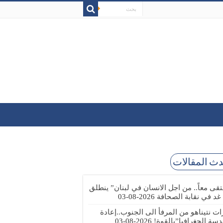
ث المقالات
تقى معاً.. من اجل الانسان في لبنان” ينطلق
 غد في نقابة الصحافة
2026-08-03
رات نتيناهو من المرفأ الى الجنوب..إعادة
دسة الجغرافيا”بالقوة!
2026-08-03