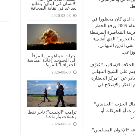
الانسان في لبنان” ينطلق
بعد غد في نقابة الصحافة
2026-08-03
، الذي كان محظورا في
لبنان إلى أن جاء وزير الداخلية أحمد فتفت عام 2005 ورفع الحظر
غربية المُعاصرة المرتبطة
 التحرير” الذي أُنشىء
ل تقي الدين النبهاني،
نيترات نتيناهو من المرفأ
الى الجنوب..إعادة “هندسة
الجغرافيا”بالقوة!
لخلافة الإسلامية” يُعرّف
هتم على الشيخ النبهاني
2026-08-03
يلة 304 صفحة، الصادر عن “مركز الحضارة
 الفكر والإصلاح في
اك الحزب “الحديدي”
ارات أو الحركات أو
ترامب “الخبيث”: تاجر نفط
وعملات وأزمات!
.
2026-08-02
ة “الإخوان المسلمين”