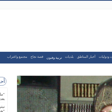
 ودوليات
أخبار المناطق
بلديات
قصة نجاح
مجتمع واغتراب
تربية وفنون
أحد
“مل
بعد
نيت
“هن