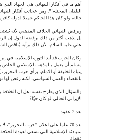
أهم ما في أفكار النبهاني هي الجهاد الذي
البلدان المحتلة!”. ومن عجائب أفكار النب
حاله، ولو كان هذا الحاكم عميلا لدولة كافرة 
ويرفض النبهاني الخلاف المذهبي لأنه يُشتت
بل يذهب أكثر من ذلك برفضه القول إن الرس
علي عليه السلام، لأن ذلك برأيه يُناقض الشر
وكان الحزب قد أيد الثورة الإسلامية في إي
مسلم أن يعمل بالمذهب الإسلامي الخاص به”
يتباه الخليفة أو الامام، برأي حزب التحرير
بالقضاء والعمل السياسي، لكنه رفض لها تول
والسؤال الذي يطرح نفسه: هل إن الخلافة بال
الإيراني الحالي لو كان حيّا؟
بعد 7 عقود
بعد 70 عاما على اعلان “حزب التحرير”، 
بمبادئه الإسلامية التي تسعى لعودة الخلاف
فقط!.