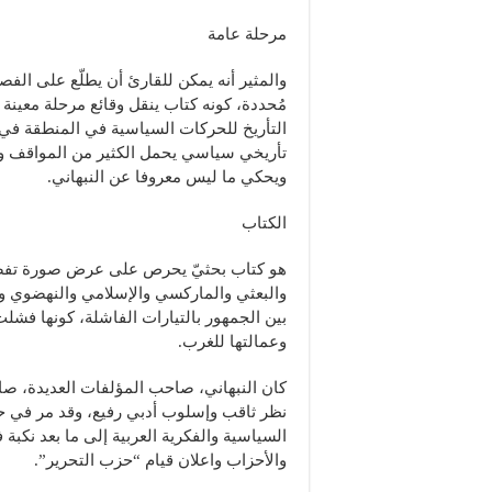
مرحلة عامة
والمثير أنه يمكن للقارئ أن يطلّع على الف
مُحددة، كونه كتاب ينقل وقائع مرحلة معينة
التأريخ للحركات السياسية في المنطقة في م
تأريخي سياسي يحمل الكثير من المواقف وال
ويحكي ما ليس معروفا عن النبهاني.
الكتاب
هو كتاب بحثيّ يحرص على عرض صورة تفصيل
والبعثي والماركسي والإسلامي والنهضوي وال
بين الجمهور بالتيارات الفاشلة، كونها فشلت
وعمالتها للغرب.
كان النبهاني، صاحب المؤلفات العديدة
نظر ثاقب وإسلوب أدبي رفيع، وقد مر في حيا
السياسية والفكرية العربية إلى ما بعد نكبة
والأحزاب واعلان قيام “حزب التحرير”.