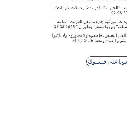
مب “الخبيث”: تاجر نفط وعملات وأزمات!
2026
يدات أميركية جديدة…هل اقتربت “ساعة
ساب” بين واشنطن وطهران؟
2026-08-01
ئفي البغيض: قاطعوه ولا تجاوروه ولا تأكلوا
 تشربوا عنده ومعه!
2026-07-31
عونا على فيسبوك