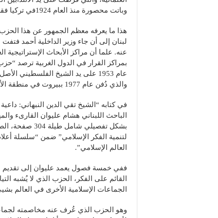
وباتت محصورة منذ العام 1924في تركيا فقط.
هذا ما يعرفه معظم الجمهور عن هذا الحزب
عنه. علما أن مراكز الأبحاث الإستراتيجية ال
بمراكز القرار في الدول الغربية ترصد “حزب
عام 1953 على يد الشيخ الفلسطيني الأص
والذي دُفن عام 1977 ببيروت في منطقة الأوزاعي.
في كتابه “الشيخ تقي الدين النبهاني: داعية ا
الباحث اللبناني هشام عليوان القارىء والم
بشكل تفصيلي شامل ط
لتنمية الفكر الإسلامي” ضمن “سلسلة أعلام
العالم الإسلامي”.
ففي خمسة فصول يعمد عليوان إلى تقديم ذ
القائم على الفكر، الحزب الذي لا يُشبه التي
الجماعات الإسلامية الأخرى في العالم بشيئ
وهو الحزب الذي عُرف عنه مخاصمته لجماع