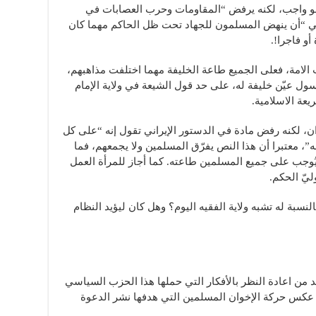
 هو واجب، لكنه يرفض “المقاومات وحرب العصابات في
هاني “أن ينهض المسلمون للجهاد تحت ظل الحاكم مهما كان
أو فاجرا!.
 الامة، فعلى الجميع طاعة الخليفة مهما اختلفت مذاهبهم،
ول عيّن خليفة له، على حد قول الشيعة في ولاية الإمام
يعة الاسلامية.
ران، لكنه رفض مادة في الدستور الإيراني تقول إنه “على كل
، معتبرا أن هذا النص يفرّق المسلمين ولا يجمعهم، فما
، يُوجب على جميع المسلمين طاعته. كما أجاز للمرأة العمل
يّ الحكم.
نسبة له تشبه ولاية الفقيه اليوم؟ وهل كان ليؤيد النظام
لا بد من اعادة النظر بالأفكار التي حملها هذا الحزب السياسي
ة عكس حركة الإخوان المسلمين التي هدفها نشر الدعوة