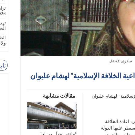
ترا
-08-02
تهد
الح
الطا
ولا
سلوى فاضل
تاب
اعية الخلافة الإسلامية” لهشام عليوان
مقالات مشابهة
لإسلامية” لهشام عليوان
: اعادة الخلافة
سيطر عليها الدولة
“ملتقى معاً.. من اجل
لبريطاني والفرنسي،