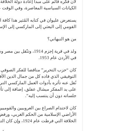
لأن فكره قائم على مبدأ إعادة دولة الخلافة
الكيانات السياسية المعاصرة، وفي الوقت 
يستعرض عليوان في كتابه المُثير هذا كافة ال
القومي إلى البعثي إلى الماركسي إلى الإ
من هو النبهاني؟
ولد في قرية إجزم 1914، 
في الأردن عام 1953.
كان “حزب التحرير” مناقضا للفكر الصوفي ا
التوفيقي الذي قاده كل من جمال الدين الأ
على يد المفكر ميشال عفلق، إضافة إلى تأث
جلساته دون أن ينتسب إليه”.
كان لاحتدام الصراع بين العروبيين والقومي
الأراضي الإسلامية من الحكم الغربي، ورفض 
الخلافة التي فرطت عام 1924، وإن كان التوفيقيون يرفضون هذه الخلافة التي قامت على “التغلبة”.