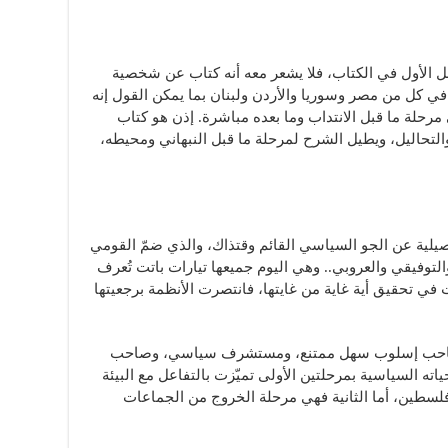
صل الأول في الكتاب، فلا يشعر معه أنه كتاب عن شخصية
 في كل من مصر وسوريا والأردن ولبنان بما يمكن القول إنه
رحلة ما قبل الانتداب وما بعده مباشرة. إذن هو كتاب
تحاليل، ويطيل الشرح لمرحلة ما قبل النبهاني ومحيطه،
ية عن الجو السياسي القائم وقتذاك، والذي ضمّ القومي
توفيقي والعروبي.. وهي اليوم جميعها تيارات باتت تُعرف
 في تحقيق أية غاية من غايتها، فانتصرت الأنظمة برجعيتها
، صاحب إسلوب سهل ممتنع، ومستشرف سياسي، وصاحب
ته السياسية بمرحلتين الأولى تميّزت بالتفاعل مع البيئة
 فلسطين، أما الثانية فهي مرحلة الخروج من الجماعات