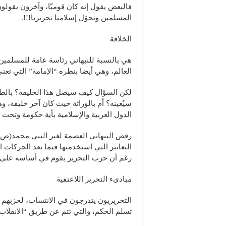
فالبعض يقول إنه كان قوميّا، وآخرون يقولون 
المسلمين وتحوّل إسلاميا تحريريا!!!.
الخلافة
هي بالنسبة للنبهاني رئاسة عامة للمسلمين ل
العالم، وهي أيضا بنظره “الإمامة” التي تعني
لكن السؤال كيف سيصل هذا الخليفة؟ بالطري
الدول العربية والإسلامية بأية حكومة وتحت 
رفض النبهاني العصمة لغير النبي محمد(ص)
التعابير التي استخدمتها فيما بعد الحركات
رغم أن حزب التحرير يقوم في أساسه على
مبادىء التحرير اللاعنفية
التحريريون يتدرجون في الانتساب، لحزبهم ه
تسلم الحكم، والتي تتم عن طريق “الانقلاب