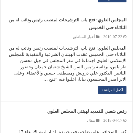
المجلس العلوي: فتح باب الترشيحات لمنصب رئيس ونائب له من
الثلاثاء حتى الخميس
2019-07-22
أخبار المناطق
المجلس العلوي: فتح باب الترشيحات لمنصب رئيس ونائب له من
الثلاثاء حتى الخميس عقدت الهيئتان الشرعية والتنفيذية للمجلس
الإسلامي العلوي اجتماعا في مقر المجلس في جبل محسن –
طرابلس، برئاسة رئيس السن الشيخ شعبان حمدان وحضور
النائبين الدكتور علي درويش ومصطفى حسين والأعضاء. وعلى
الاثر اصدر المجتمعون بيانا، اعلنوا فيه “فتح …
أكمل القراءة »
رفض شعبي للتمديد لهيئتي المجلس العلوي
2019-04-17
مقال
كتب الصحافي علي ضاحي في جريدة الديار ليوم الاربعاء 17