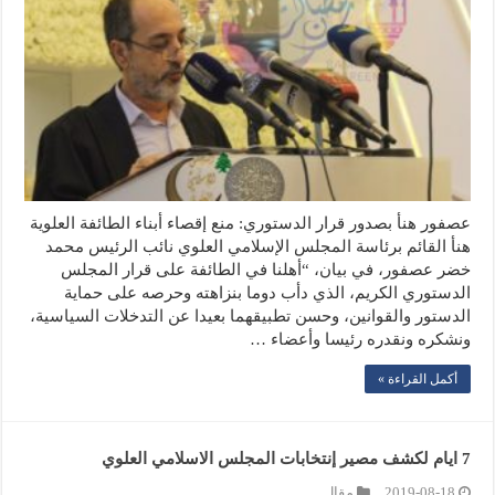
عصفور هنأ بصدور قرار الدستوري: منع إقصاء أبناء الطائفة العلوية
هنأ القائم برئاسة المجلس الإسلامي العلوي نائب الرئيس محمد
خضر عصفور، في بيان، “أهلنا في الطائفة على قرار المجلس
الدستوري الكريم، الذي دأب دوما بنزاهته وحرصه على حماية
الدستور والقوانين، وحسن تطبيقهما بعيدا عن التدخلات السياسية،
ونشكره ونقدره رئيسا وأعضاء …
أكمل القراءة »
7 ايام لكشف مصير إنتخابات المجلس الاسلامي العلوي
2019-08-18
مقال