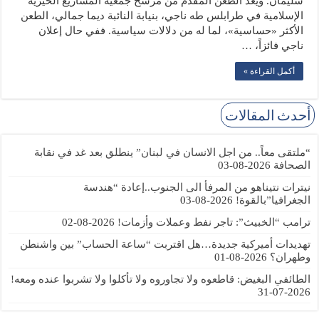
سليمان. ويُعد الطعن المقدّم من مرشّح جمعية المشاريع الخيرية
الإسلامية في طرابلس طه ناجي، بنيابة النائبة ديما جمالي، الطعن
الأكثر «حساسية»، لما له من دلالات سياسية. ففي حال إعلان
ناجي فائزاً، …
أكمل القراءة »
أحدث المقالات
“ملتقى معاً.. من اجل الانسان في لبنان” ينطلق بعد غد في نقابة
الصحافة
2026-08-03
نيترات نتيناهو من المرفأ الى الجنوب..إعادة “هندسة
الجغرافيا”بالقوة!
2026-08-03
ترامب “الخبيث”: تاجر نفط وعملات وأزمات!
2026-08-02
تهديدات أميركية جديدة…هل اقتربت “ساعة الحساب” بين واشنطن
وطهران؟
2026-08-01
الطائفي البغيض: قاطعوه ولا تجاوروه ولا تأكلوا ولا تشربوا عنده ومعه!
2026-07-31