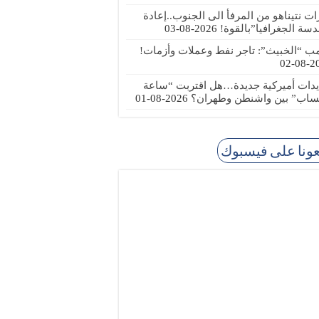
رات نتيناهو من المرفأ الى الجنوب..إعادة
دسة الجغرافيا”بالقوة!
2026-08-03
مب “الخبيث”: تاجر نفط وعملات وأزمات!
2026
يدات أميركية جديدة…هل اقتربت “ساعة
ساب” بين واشنطن وطهران؟
2026-08-01
عونا على فيسبوك