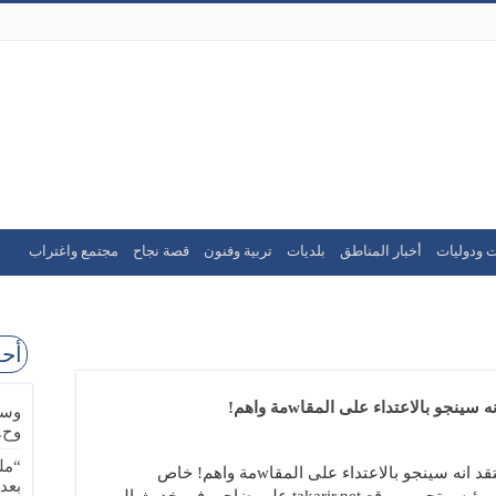
ت ودوليات
أخبار المناطق
بلديات
تربية وفنون
قصة نجاح
مجتمع واغتراب
أحد
و بالاعتداء على المقاwمة واهم!
وسا
وح.
“مل
علي ضاحي لـ”قناة الكوثر”: كل من يعتقد انه سينجو بالاعتداء على المقاwمة واهم! خاص
بعد