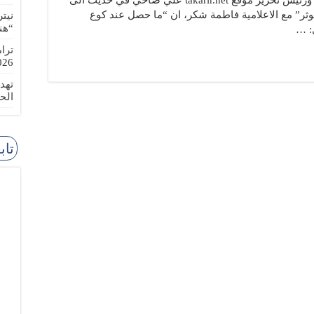
takarir.net أكد الصحافي والكاتب السياسي ورئيس تحرير موقع takarir.net علي ضاحي في خديث الى
وثر” مع الاعلامية فاطمة شكر، ان “ما حصل عند كوع
نيت
“هن
: …
ترا
-08-02
تهد
الح
تاب