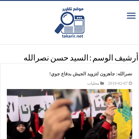
أرشيف الوسم :
السيد حسن نصرالله
نصرالله: جاهزون لتزويد الجيش بدفاع جوي!
2019-02-07
محليات