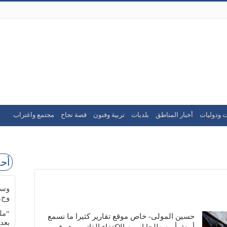
ت ودوليات
أخبار المناطق
بلديات
تربية وفنون
قصة نجاح
مجتمع واغتراب
أحد
وسا
وح.
“مل
حسين المولى- خاص موقع تقارير كثيرا ما نسمع
بعد