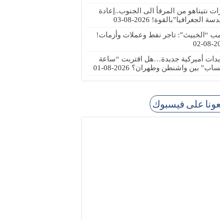
رات نتيناهو من المرفأ الى الجنوب..إعادة
دسة الجغرافيا”بالقوة!
2026-08-03
مب “الخبيث”: تاجر نفط وعملات وأزمات!
2026
يدات أميركية جديدة…هل اقتربت “ساعة
ساب” بين واشنطن وطهران؟
2026-08-01
عونا على فيسبوك