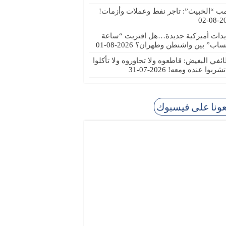
مب “الخبيث”: تاجر نفط وعملات وأزمات!
2026
يدات أميركية جديدة…هل اقتربت “ساعة
ساب” بين واشنطن وطهران؟
2026-08-01
ئفي البغيض: قاطعوه ولا تجاوروه ولا تأكلوا
 تشربوا عنده ومعه!
2026-07-31
عونا على فيسبوك