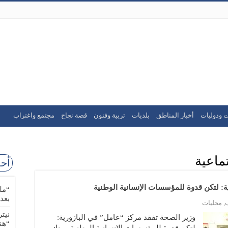
ت ودوليات
أخبار المناطق
بلديات
تربية وفنون
قصة نجاح
مجتمع واغتراب
تماعية
أحد
ة: لتكن قدوة للمؤسسات الإنسانية الوطنية
“مل
بعد
,
محليات
نيت
وزير الصحة تفقد مركز “عامل” في البازورية:
“هن