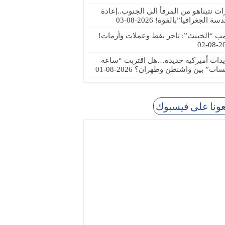
رات نتيناهو من المرفأ الى الجنوب..إعادة
دسة الجغرافيا”بالقوة!
2026-08-03
مب “الخبيث”: تاجر نفط وعملات وأزمات!
2026
يدات أميركية جديدة…هل اقتربت “ساعة
ساب” بين واشنطن وطهران؟
2026-08-01
عونا على فيسبوك