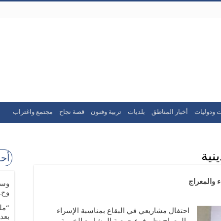
ت ودوليات
أخبار المناطق
بلديات
تربية وفنون
قصة نجاح
مجتمع واغتراب
ينية
أحد
 والمعراج
وسا
وح.
“مل
احتفال مشاريعي في البقاع بمناسبة الإسراء
بعد