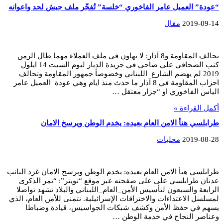
“عودة” العميل عامر الفاخوري “خلسة” تُفجّر ملف جيش لحد واعوانه
2019-09-14
مقال
تحالف المقاومة و8 آذار: لا تهاون في ملف العملاء مهما طال الزمن
كتب الصحافي علي ضاحي في جريدة الديار ليوم السبت 14 ايلول
2019 لم يهضم الشارع اللبناني وخصوصاً جمهور المقاومة وتحالف
احزاب المقاومة في 8 آذار ما حدث منذ ايام وهي عودة العميل عامر
الياس الفاخوري او “جزار معتقل …
أكمل القراءة »
طرابلسي هنأ الامن العام بعيده: يخدم الوطن ويرسخ الامان
2019-08-28
محليات
طرابلسي هنأ الامن العام بعيده: يخدم الوطن ويرسخ الامان غرد النائب
عدنان طرابلسي على على صفحته عبر موقع “تويتر”: “تمر الذكرى
الرابعة والسبعون لتأسيس الأمن_العام_اللبناني والبلاد تشهد تواصلا
لمسلسل الاعتداءات والاختراقات الإسرائيلية. نتمنى للأمن العام، الذي
يسهم في حفظ الأمن وكشف شبكات الجواسيس، قيادة وضباطا
وعناصر النجاح في خدمة الوطن …