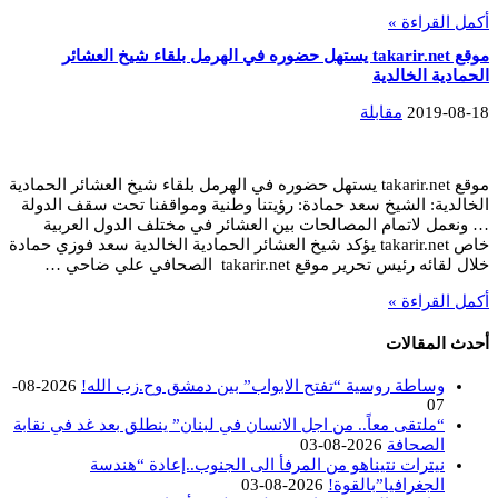
أكمل القراءة »
موقع takarir.net يستهل حضوره في الهرمل بلقاء شيخ العشائر
الحمادية الخالدية
2019-08-18
مقابلة
موقع takarir.net يستهل حضوره في الهرمل بلقاء شيخ العشائر الحمادية
الخالدية: الشيخ سعد حمادة: رؤيتنا وطنية ومواقفنا تحت سقف الدولة
… ونعمل لاتمام المصالحات بين العشائر في مختلف الدول العربية
خاص takarir.net يؤكد شيخ العشائر الحمادية الخالدية سعد فوزي حمادة
خلال لقائه رئيس تحرير موقع takarir.net الصحافي علي ضاحي …
أكمل القراءة »
أحدث المقالات
وساطة روسية “تفتح الابواب” بين دمشق وح.زب الله!
2026-08-
07
“ملتقى معاً.. من اجل الانسان في لبنان” ينطلق بعد غد في نقابة
الصحافة
2026-08-03
نيترات نتيناهو من المرفأ الى الجنوب..إعادة “هندسة
الجغرافيا”بالقوة!
2026-08-03