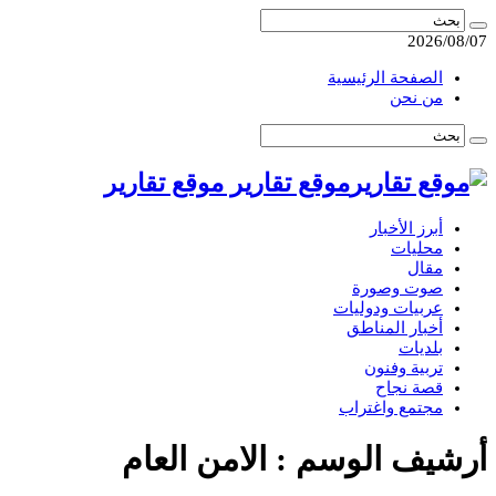
2026/08/07
الصفحة الرئيسية
من نحن
موقع تقارير موقع تقارير
أبرز الأخبار
محليات
مقال
صوت وصورة
عربيات ودوليات
أخبار المناطق
بلديات
تربية وفنون
قصة نجاح
مجتمع واغتراب
أرشيف الوسم :
الامن العام