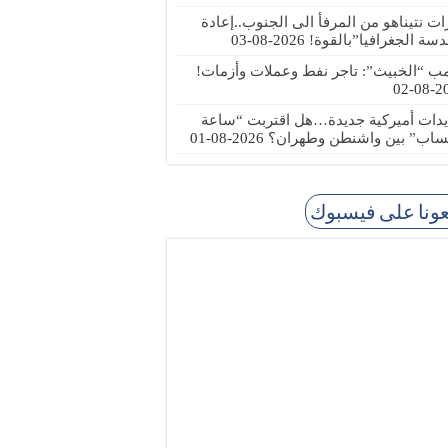
رات نتيناهو من المرفأ الى الجنوب..إعادة
دسة الجغرافيا”بالقوة!
2026-08-03
مب “الخبيث”: تاجر نفط وعملات وأزمات!
2026
يدات أميركية جديدة…هل اقتربت “ساعة
ساب” بين واشنطن وطهران؟
2026-08-01
عونا على فيسبوك