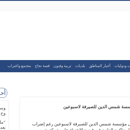
ت ودوليات
أخبار المناطق
بلديات
تربية وفنون
قصة نجاح
مجتمع واغتراب
أحد
ؤسسة شمس الدين للصيرفة لاسبوعين
وسا
وح.
“مل
على مؤسسة شمس الدين للصيرفة لاسبوعين رغم إضراب
بعد