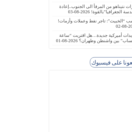
رات نتيناهو من المرفأ الى الجنوب..إعادة
دسة الجغرافيا”بالقوة!
2026-08-03
مب “الخبيث”: تاجر نفط وعملات وأزمات!
2026
يدات أميركية جديدة…هل اقتربت “ساعة
ساب” بين واشنطن وطهران؟
2026-08-01
عونا على فيسبوك