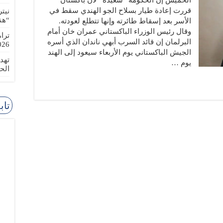
الخميس إن الحكومة ”سعيدة“ لأن باكستان
قررت إعادة طيار بسلاح الجو الهندي سقط في
نيت
“هن
الأسر بعد إسقاط طائرته وإنها تتطلع لعودته.
وقال رئيس الوزراء الباكستاني عمران خان أمام
ترا
البرلمان إن قائد السرب أبهي ناندان الذي أسره
-08-02
الجيش الباكستاني يوم الأربعاء سيعود إلى الهند
تهد
يوم …
الح
تاب