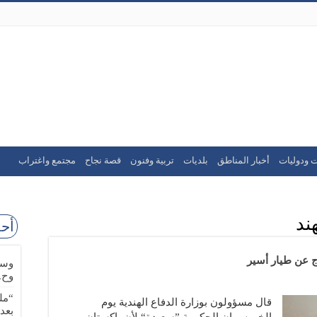
ت ودوليات
أخبار المناطق
بلديات
تربية وفنون
قصة نجاح
مجتمع واغتراب
ند
أحد
اج عن طيار أسير
وسا
وح.
“مل
قال مسؤولون بوزارة الدفاع الهندية يوم
بعد