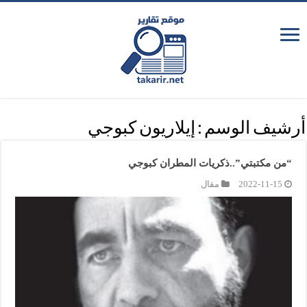
أرشيف الوسم :
إيلاريون كبوجي
“من مكتبتي”..ذكريات المطران كبوجي
2022-11-15
مقال