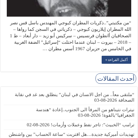
“من مكتبتي”..ذكريات المطران كبوجي المهندس باسل قس نصر
الله المطران إيلاريون كبوجي – ذكرياتي في السجن كما رواها –
الصحافيان أانطوان فرنسيس – سركيس أبو زيد – دار أبعاد – ط 1
– 2018 – بيروت – لبنان عندما احتلت “إسرائيل” الضفة الغربية
في الخامس من حزيران 1967 أسس مطران …
أكمل القراءة »
أحدث المقالات
“ملتقى معاً.. من اجل الانسان في لبنان” ينطلق بعد غد في نقابة
الصحافة
2026-08-03
نيترات نتيناهو من المرفأ الى الجنوب..إعادة “هندسة
الجغرافيا”بالقوة!
2026-08-03
ترامب “الخبيث”: تاجر نفط وعملات وأزمات!
2026-08-02
تهديدات أميركية جديدة…هل اقتربت “ساعة الحساب” بين واشنطن