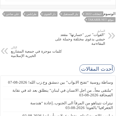
الوسوم
انتخابات 2022
تيار المستقبل
دار الفتوى
طرابلس
علي ضاحي
موقع TAKARIR.NET
السابق
“القوات” تبرر “خسارتها” مقعد
حبشي بدعوى مختلقة وحملة على
المقاwمة
التالي
كلمات موجزة في جمعية المشاريع
الخيرية الإسلامية
أحدث المقالات
وساطة روسية “تفتح الابواب” بين دمشق وح.زب الله!
2026-08-07
“ملتقى معاً.. من اجل الانسان في لبنان” ينطلق بعد غد في نقابة
الصحافة
2026-08-03
نيترات نتيناهو من المرفأ الى الجنوب..إعادة “هندسة
الجغرافيا”بالقوة!
2026-08-03
ترامب “الخبيث”: تاجر نفط وعملات وأزمات!
2026-08-02