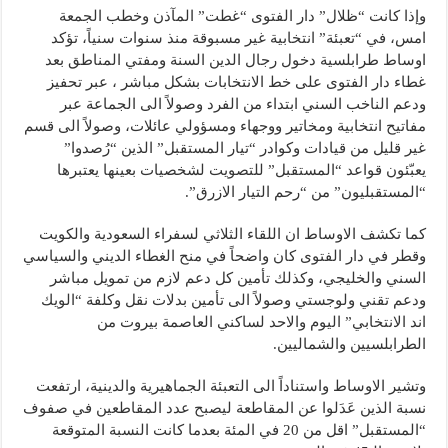
وإذا كانت “ظلال” دار الفتوى “غطت” المآذن وخطب الجمعة
امس، في “تعبئة” انتخابية غير مسبوقة منذ سنوات سنياً، تؤكد
اوساط طرابلسية دخول رجال الدين السنة ومفتي المناطق بعد
غطاء دار الفتوى على خط الانتخابات بشكل مباشر ، عبر تحفيز
ودعم الناخب السني ابتداء من الفرد وصولاً الى الجماعة عبر
مفاتيح انتخابية ومخاتير ووجهاء ومسؤولي عائلات، وصولاً الى قسم
غير قليل من قيادات وكوادر “تيار المستقبل” الذين “رُصدوا”
يعبّئون قواعد “المستقبل” للتصويت لشخصيات بعينها يعتبرها
“المستقبليون” من “رحم التيار الازرق”.
كما تكشف الاوساط ان اللقاء الثلاثي لسفراء السعودية والكويت
وقطر في دار الفتوى كان واضحاً في منح الغطاء الديني والسياسي
السني والخليجي، وكذلك تأمين كل دعم لازم من تمويل مباشر
ودعم تقني ولوجستي وصولاً الى تأمين بدلات نقل وكلفة “الويك
اند الانتخابي” اليوم والاحد لساكني العاصمة بيروت من
الطرابلسيين والشماليين.
وتشير الاوساط واستناداً الى التعبئة الجماهيرية والدينية، ارتفعت
نسبة الذين عَدَلوا عن المقاطعة ليصبح عدد المقاطعين في صفوف
“المستقبل” اقل من 20 في المئة بعدما كانت النسبة المتوقعة