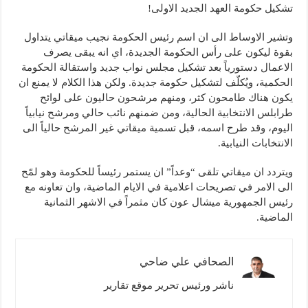
تشكيل حكومة العهد الجديد الاولى!
وتشير الاوساط الى ان اسم رئيس الحكومة نجيب ميقاتي يتداول
بقوة ليكون على رأس الحكومة الجديدة، اي انه يبقى يصرف
الاعمال دستورياً بعد تشكيل مجلس نواب جديد واستقالة الحكومة
الحكمية، ويُكلّف لتشكيل حكومة جديدة. ولكن هذا الكلام لا يمنع ان
يكون هناك طامحون كثر، ومنهم مرشحون حاليون على لوائح
طرابلس الانتخابية الحالية، ومن ضمنهم نائب حالي ومرشح نيابياً
اليوم، وقد طرح اسمه، قبل تسمية ميقاتي غير المرشح حالياً الى
الانتخابات النيابية.
ويتردد ان ميقاتي تلقى “وعداً” ان يستمر رئيساً للحكومة وهو لمّح
الى الامر في تصريحات اعلامية في الايام الماضية، وان تعاونه مع
رئيس الجمهورية ميشال عون كان مثمراً في الاشهر الثمانية
الماضية.
الصحافي علي ضاحي
ناشر ورئيس تحرير موقع تقارير