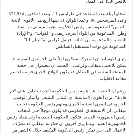
تلامس الـ45 في المئة.
انتخابياً يبلغ عدد المقاعد في طرابلس 11، وعدد الناخبين 377,534،
وعدد المرشحين 96، وعدد اللوائح 11 بينها أربع هي الأقوى: لائحة
“للناس” المدعومة من رئيس الحكومة نجيب ميقاتي، و”إنقاذ
وطن” المدعومة من اللواء أشرف ريفي و”القوات”، و”الإرادة
الشعبية” المدعومة من النائب فيصل كرامي، و”لبنان لنا”
المدعومة من نواب المستقبل السابقين.
وترى الاوساط ان المعركة ستكون اولاً على الحواصل السنية، اذ
يمكن للائحتي ميقاتي وكرامي – الصمد ان تتصدران في حصد
المقاعد السنية، في المقابل قد يكون للوائح الاخرى فرصة لحسم
مقاعد الاقليات.
ورغم ان الحديث عن هوية رئيس الحكومة الجديد يتداول على “نار
هادئة”، ترى القوى الاساسية اي الثنائي الشيعي والتيار الوطني
الحر وحتى القوى السنية الاخرى ومنهم رئيس الحكومة نجيب
ميقاتي، ان الاستحقاق الحكومي قد يكون مؤجلاً حتى انتخاب
رئيس الجمهورية الجديد، فتكون الحكومة الجديدة اولى هدايا رئيس
الجمهورية العتيد، بينما يرى آخرون ان حكومة ميقاتي قد تصرّف
الاعمال الى حين تمكن رئيس الحكومة المكلف خلال 6 اشهر من