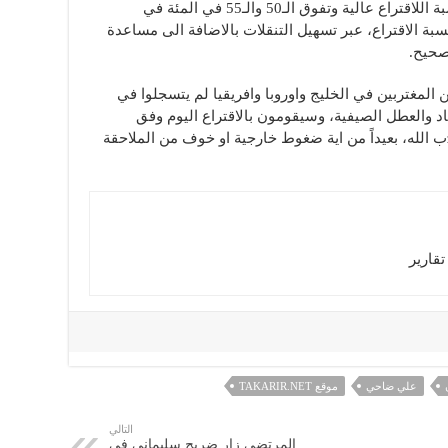
وتكشف الاوساط ان التوقعات تشير الى نسبة اللاقتراع عالية وتفوق الـ50 والـ55 في المئة في
بة الاقتراع، عبر تسهيل التنقلات بالاضافة الى مساعدة
صحيح.
 المغتربين في الخليج واوروبا وافريقيا لم يتسجلوا في
اد والعطل الصيفية، وسيقومون بالاقتراع اليوم وفق
قناعاتهم ولمصلحة تحالف “حركة امل” وحzب الله، بعيداً من اية ضغوط خارجية او خوف من الملاحقة
قارير
علي ضاحي
موقع TAKARIR.NET
التالي
المرتضى زار ضريح سليماني في