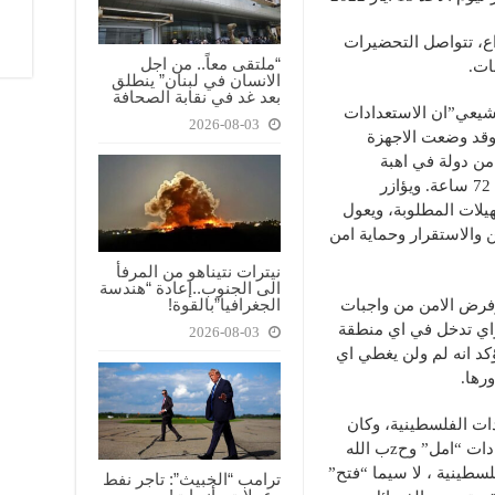
ع، تتواصل التحضيرات
“ملتقى معاً.. من اجل
بات.
الانسان في لبنان” ينطلق
بعد غد في نقابة الصحافة
شيعي”ان الاستعدادات
2026-08-03
وقد وضعت الاجهزة
من دولة في اهبة
الاستعداد في مختلف المناطق اللبنانية منذ 72 ساعة. ويؤازر
هيلات المطلوبة، ويعول
 والاستقرار وحماية امن
نيترات نتيناهو من المرفأ
الى الجنوب..إعادة “هندسة
الجغرافيا”بالقوة!
وفرض الامن من واجبات
 واي تدخل في اي منطقة
2026-08-03
د انه لم ولن يغطي اي
رها.
ات الفلسطينية، وكان
هناك اجتماعات متواصلة منذ اسبوع بين قيادات “امل” وحzب الله
لسطينية ، لا سيما “فتح”
ترامب “الخبيث”: تاجر نفط