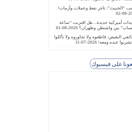
مب “الخبيث”: تاجر نفط وعملات وأزمات!
2026
يدات أميركية جديدة…هل اقتربت “ساعة
ساب” بين واشنطن وطهران؟
2026-08-01
ئفي البغيض: قاطعوه ولا تجاوروه ولا تأكلوا
 تشربوا عنده ومعه!
2026-07-31
عونا على فيسبوك