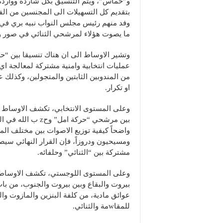
و”حماس”، ويتم التنسيق بكل شاردة وواردة
بتقديم كل التسهيلات الى المجنسين من الف
وفد منهم رئيس مجلس النواب نبيه بري في ا
ما يصوت هؤلاء لمرشحي الثنائي في صور و
عمليات انتخابية وامنية مشتركة لمعالجة اي ث
من المندوبين الثابتين والمتجولين، وكذلك عب
او تكرار.
وعلى المستوى الانتخابي، تكشف الاوساط ان
بين مرشحي “حركة ا
واضحاً كيفية توزيع الاصوات بين مختلف ال
مشتركة بين “الثنائي” وحلفائه.
وعلى المستوى اللوجستي، تكشف الاوساط ان
بيروت والبقاع وبين بيروت والجنوب، من باب
عوائق مادية، من كلفة البنزين والمازوت وال
للمقاwمة والثنائي.