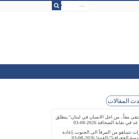
ث المقالات
تقى معاً.. من اجل الانسان في لبنان” ينطلق
 غد في نقابة الصحافة
2026-08-03
رات نتيناهو من المرفأ الى الجنوب..إعادة
دسة الجغرافيا”بالقوة!
2026-08-03