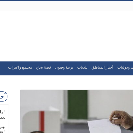
 ودوليات
أخبار المناطق
بلديات
تربية وفنون
قصة نجاح
مجتمع واغتراب
أحد
“مل
بعد
نيت
“هن