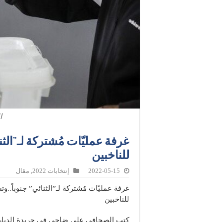
ا
غرفة عمليّات مُشتركة لـ”الثن
للناخبين
2022-05-15
إنتخابات 2022
,
مقال
غرفة عمليّات مُشتركة لـ”الثنائي” جنوباً..و
للناخبين
كتب الصحافي علي ضاحي في جريدة الديار ليوم الاحد