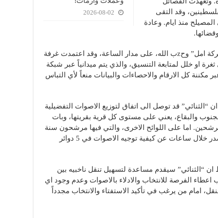
وعملات وأزمات!
. وتعهدت الفصائل
لسطينين، وقد التقى
2026-08-02
لمصيلح منذ ايام. وعادة
قضائها.
وتشير الاوساط الى ان هناك تنسيقا بين “حركة امل” وحzب الله، على مدار الساعة، وقد اعتمدت غرفة
غرة او خلل لمتابعة التنسيق، والذي يتم ميدانياً عبر شبكة
ر مكننة كل الارقام والاحصاءات والبيانات منعاً لأي التباس
 “الثنائي” قد توصل الى اتفاق لتوزيع الاصوات التفضيلية
مل” وحz ب الله في الجنوب والبقاع، يعني على مستوى كل قرية بقريتها، وبات
مرشحين. اما على اللوائح الاخرى، والتي فيها مرشحون سنة
ومسيحيون ودروزاً، فإن القرار النهائي سيصدر خلال ساعات عن كيفية توجيه الاصوات في 5 دوائر
 “الثنائي” سيقدم مساعدة لتسهيل تنقل ناخبيه بين
 اعطاء الفرصة للانتخاب والادلاء بالاصوات وعدم وجود اي
نقل، امام من يرغب في تأكيد الاستفتاء والانتخاب مجدداً