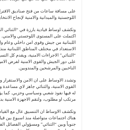
على مسافة ساعات من فتح صناديق الاقترا
اللوجستية والميدانية والامنية لإنجاح الانتخا
وتكشف اوساط قيادية بارزة في “الثنائي ال
اكتملت على المستوى اللوجستي والامني. 
اللبنانية من جيش وقوى امن داخلي وعام وا
“الثنائي” الاجراءات الامنية، ويقدم كل التس
على دور الجيش والقوى الامنية لفرض الامن
الناخبين والمرشحين والمندوبين.
وتشدد الاوساط على ان الامن والاستقرار 
القوى الامنية، والثنائي جاهز لاي مساعدة
له فيها نفوذ شعبي وسياسي وحزبي. كما يؤك
مرتكب او مطلوب، ولتقم الاجهزة الامنية بدو
وتكشف الاوساط ان التنسيق عال مع القياد
جنوباً وبين “الثنائي” ومسؤولي الفصائل الف