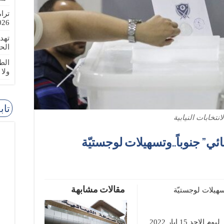
ترا
-08-02
تهد
الح
الطا
ولا
تاب
لانتخابات النيابية
ائي” جنوباً..وتسهيلات لوجستيّة
مقالات مشابهة
تسهيلات لوجستيّة
 15 ايار 2022