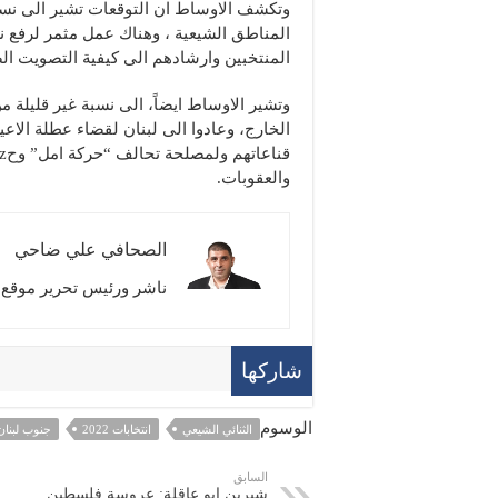
المناطق الشيعية ، وهناك عمل مثمر لرفع نس
المنتخبين وارشادهم الى كيفية التصويت ال
وتشير الاوساط ايضاً، الى نسبة غير قليلة من
الخارج، وعادوا الى لبنان لقضاء عطلة الاعي
والعقوبات.
الصحافي علي ضاحي
ناشر ورئيس تحرير موقع ت
شاركها
الوسوم
الثنائي الشيعي
انتخابات 2022
جنوب لبنان
السابق
شيرين ابو عاقلة: عروسة فلسطين