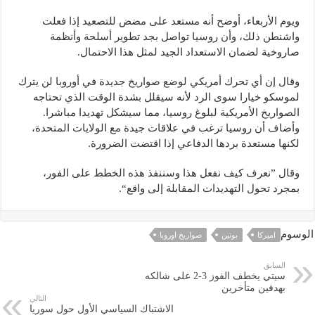
ويوم الأربعاء، أوضح أنه مستعد على مضض للتصعيد إذا فعلت
واشنطن ذلك، وأن روسيا تواصل بجد تطوير أسلحة وأنظمة
صاروخية لضمان الاستعداد الجيد لمثل هذا الاحتمال.
وقال إن أي تحرك أمريكي لوضع صواريخ جديدة في أوروبا لن يترك
لموسكو خيارا سوى الرد لأنه سيقلل بشدة الوقت الذي تحتاجه
الصواريخ الأمريكية لبلوغ روسيا، مما سيشكل تهديدا مباشرا.
وأضاف أن روسيا ترغب في علاقات جيدة مع الولايات المتحدة،
لكنها مستعدة بردها الدفاعي إذا اقتضت الضرورة.
وقال ”نعرف كيف نفعل هذا وسننفذ هذه الخطط على الفور،
بمجرد تحول التهديدات المقابلة إلى واقع“.
الوسوم
اميركا
بوتين
صواريخ اوروبا
السابق
سيتي يخطف الفوز 3-2 على شالكه
بهدفين متأخرين
التالي
الاشتباك السياسي الأول حول سوريا