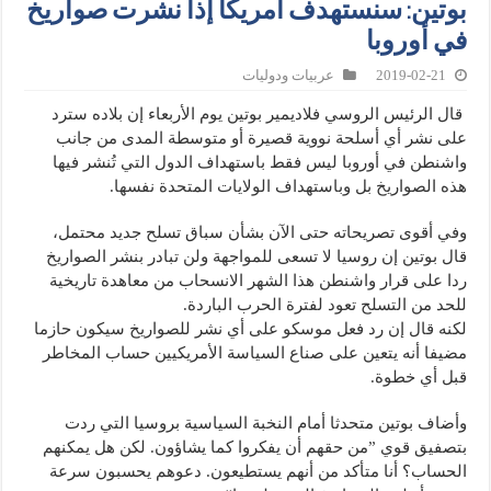
بوتين: سنستهدف أمريكا إذا نشرت صواريخ
في أوروبا
2019-02-21
عربيات ودوليات
قال الرئيس الروسي فلاديمير بوتين يوم الأربعاء إن بلاده سترد
على نشر أي أسلحة نووية قصيرة أو متوسطة المدى من جانب
واشنطن في أوروبا ليس فقط باستهداف الدول التي تُنشر فيها
هذه الصواريخ بل وباستهداف الولايات المتحدة نفسها.
وفي أقوى تصريحاته حتى الآن بشأن سباق تسلح جديد محتمل،
قال بوتين إن روسيا لا تسعى للمواجهة ولن تبادر بنشر الصواريخ
ردا على قرار واشنطن هذا الشهر الانسحاب من معاهدة تاريخية
للحد من التسلح تعود لفترة الحرب الباردة.
لكنه قال إن رد فعل موسكو على أي نشر للصواريخ سيكون حازما
مضيفا أنه يتعين على صناع السياسة الأمريكيين حساب المخاطر
قبل أي خطوة.
وأضاف بوتين متحدثا أمام النخبة السياسية بروسيا التي ردت
بتصفيق قوي ”من حقهم أن يفكروا كما يشاؤون. لكن هل يمكنهم
الحساب؟ أنا متأكد من أنهم يستطيعون. دعوهم يحسبون سرعة