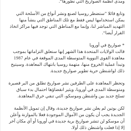
ومدى أنظمة الصواريخ التي نطورها“.
وتابع قائلا ”ستضطر روسيا لصنع ونشر أنواع من الأسلحة التي
يمكن استخدامها ليس فقط مع تلك المناطق التي ينشأ منها
التهديد المباشر لنا، وإنما مع المناطق التي توجد فيها مراكز اتخاذ
القرار أيضا“.
* صواريخ في أوروبا
قالت الولايات المتحدة هذا الشهر إنها ستعلق التزاماتها بموجب
معاهدة القوى النووية المتوسطة المدى الموقعة في عام 1987
وتبدأ عملية الخروج منها، متهمة روسيا بانتهاك المعاهدة. وسيتيح
ذلك لواشنطن حرية تطوير صواريخ جديدة.
وتحظر المعاهدة على الطرفين نشر صواريخ تطلق من البر قصيرة
ومتوسطة المدى في أوروبا، ويثير انقضاؤها احتمال بدء سباق
تسلح جديد بين واشنطن وموسكو، التي تنفي خرق المعاهدة.
لكن بوتين لم يعلن نشر صواريخ جديدة، وقال إن تمويل الأنظمة
الجديدة يجب أن يكون من الأموال الموجودة فعلا بالموازنة وأعلن
أن موسكو لن تنشر صواريخ برية جديدة في أوروبا أو أي مكان آخر
إلا إذا فعلت واشنطن ذلك أولا.