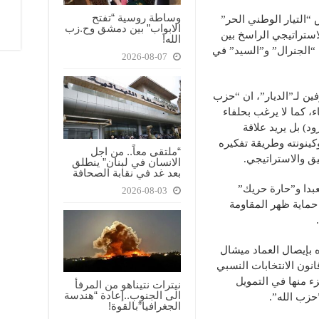
وساطة روسية “تفتح
 “التيار الوطني الحر”
الابواب” بين دمشق وح.زب
لاستراتيجي الراسخ بين
الله!
“الجنرال” و”السيد” في
2026-08-07
ين لـ”الديار”، ان “حزب
ء، كما لا يرغب بحلفاء
د) بل يريد علاقة
ينونته وطريقة تفكيره
“ملتقى معاً.. من اجل
يق والاستراتيجي.
الانسان في لبنان” ينطلق
بعد غد في نقابة الصحافة
عبدا و”حارة حريك”
2026-08-03
حماية ظهر المقاومة
ه بإيصال العماد ميشال
نون الانتخابات النسبي
 منها في التمويل
نيترات نتيناهو من المرفأ
الى الجنوب..إعادة “هندسة
حزب الله”.
الجغرافيا”بالقوة!