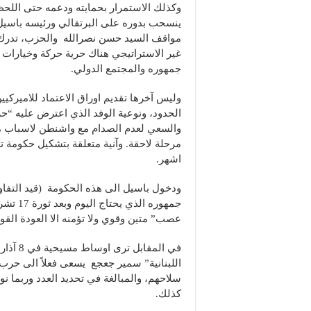
وكذلك الاستمرار بحمايته ودعمه حتى اللحظة
ينسحب بدوره على البرتقالي ورئيسه باسيل 
مواقف السيد حسن نصرالله والحزب، تدرك 
غير الاستراتيجي هناك حرية حركة وخيارات سي
جمهوره والمجتمع الدولي.
وليس آخرها تقديم اوراق الاعتماد للاميرك
الحدود، ونوعية الوفد الذي اعترض عليه “حز
والسعي لعدم الصدام مع واشنطن لاسباب مسي
مرحلة لاحقة. وآنية متعلقة بتشكيل حكومة تك
اشهر.
ودخول باسيل الى هذه الحكومة (قيد التفاو
جمهوره 
عصب” متين وقوي ولا تؤمنه الا العودة القو
في المق
سلاحهم، والمبالغة في تحديد العدد وربما نو
كذلك.