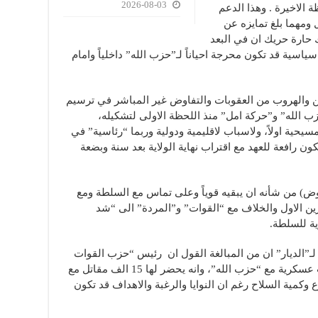
2026-08-03
 الاخيرة . وهذا الدعم
ومهما بلغ تمايزه عن
حارة حريك ان في البعد
اسية قد تكون محرجة احياناً لـ”حزب الله” داخلياً وامام
يين والهروب من العقوبات والتفاوض غير المباشر في ترسيم
ب الله” و”حركة امل” منذ اللحظة الاولى لتشكيله،
حية اولاً، ولاسباب لاقليمية ودولية وربما “رئاسية” في
ون رافعة للعهد مع اقتراب نهاية الولاية بعد سنة وبضعة
ض) من شأنه ان يبقيه قوياً وعلى تماس مع السلطة ومع
الذي يحتاج اليوم وبعد ثورة 17 تشرين الاول والخلاف مع “القوات” و”المردة” الى “شد
ية للسلطة.
ابل ترى اوساط مسيحية في 8 آذار لـ”الديار” ان من المبالغة القول ان رئيس “حزب القوات
اللبنانية” سمير جعجع يسعى فعلاً الى حرب عسكرية مع “حزب الله”، وانه يحضر لها 15 الف مقاتل مع
ع وكمية السلاح رغم ان النوايا والرغبة والاهداف قد تكون