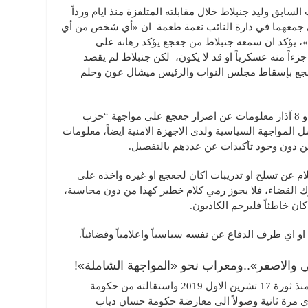
السابق وليد جنبلاط خلال مقابلته المتلفزة منذ ايام ورداً
ذي جمعهما في دارة النائب نعمة طعمة ان «أي شخص من أي
 يؤكد ان سمعه جنبلاط من جعجع يؤكد رهانه على
زءاً منه عسكرياً او قد لا يكون، لكن جنبلاط لم يقصد
عجع بإسقاط مجلس النواب والرئيس ميشال عون وحلم
وتنقل الاوساط ان لدى تحالف “حزب الله” و 8 آذار معلومات عن اصرار جعجع على مواجهة “حزب
شل المواجهة السياسية ولدى الاجهزة الامنية ايضاً، معلومات
ن دون وجود تأكيدات عن عددهم بالتفصيل.
ام عن تسلح او تدريبات اكان لجعجع او غيره واخذه على
رك القضاء، فلا يجوز رمي كلام خطير كهذا من دون محاسبة،
ان خاطئاً فليرجم الكاذبون.
 او اي طرف الدفاع عن نفسه سياسياً واعلامياً وقضائياً.
لي والاصفر»..ومعراب نحو «المواجهة الشاملة»!
وتقول الاوساط ان ابرز ما في حركة جعجع منذ ثورة 17 تشرين الاول 2019 واستقالته من حكومة
 مرة ثانية وصولاً الى معارضة حكومة حسان دياب