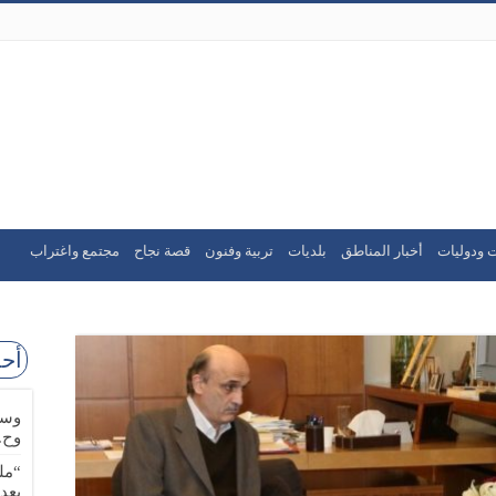
 ودوليات
أخبار المناطق
بلديات
تربية وفنون
قصة نجاح
مجتمع واغتراب
أحد
وسا
وح.
“مل
بعد