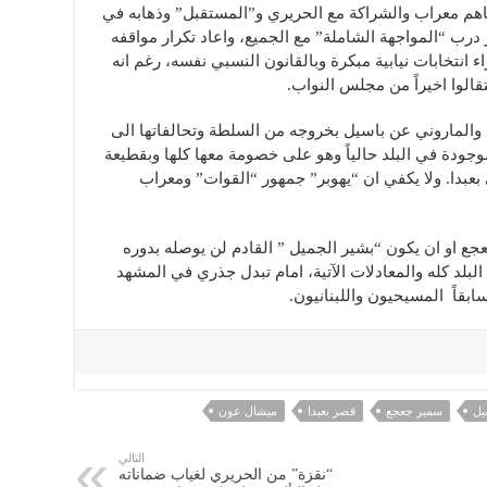
فاهم معراب والشراكة مع الحريري و”المستقبل” وذهابه في
ر درب “المواجهة الشاملة” مع الجميع، واعاد تكرار مواقفه
نتخابات نيابية مبكرة وبالقانون النسبي نفسه، رغم انه
قالوا اخيراً من مجلس النواب.
والماروني عن باسيل بخروجه من السلطة وتحالفاتها الى
وجودة في البلد حالياً وهو على خصومة معها كلها وبقطيعة
ى بعبدا. ولا يكفي ان “يهوبر” جمهور “القوات” ومعراب
ع او ان يكون “بشير الجميل ” القادم لن يوصله بدوره
لبلد كله والمعادلات الآتية، امام تبدل جذري في المشهد
بقاً المسيحيون واللبنانيون.
يل
سمير جعجع
قصر بعبدا
ميشال عون
التالي
“نقزة” من الحريري لغياب ضماناته