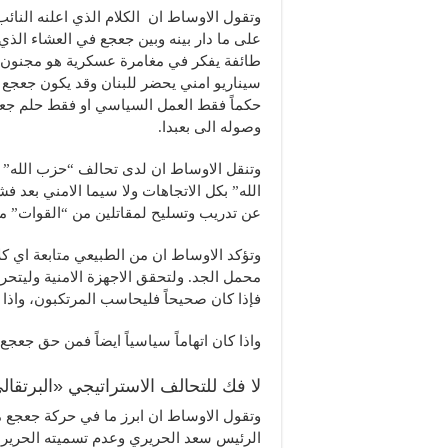
وتقول الاوساط ان الكلام الذي اعلنه النائب 
على ما دار بينه وبين جعجع في العشاء ال
طائفة يفكر في مغامرة عسكرية هو مجنون»،
سيناريو امني يحضر للبنان وقد يكون جعجع ج
حكماً فقط العمل السياسي او فقط حلم ج
وصوله الى بعبدا.
الله” بكل الاتجاهات ولا سيما الامني بعد ف
عن تدريب وتسليح لمقاتلين من “القوات” م
وتؤكد الاوساط ان من الطبيعي متابعة اي كل
محمل الجد. ولتحقق الاجهزة الامنية وليتح
فإذا كان صحيحاً فليحاسب المرتكبون، واذا ك
واذا كان اتهاماً سياسياً ايضاً فمن حق جعجع
لا فك للتحالف الاستراتيجي «البرتقا
الرئيس سعد الحريري وعدم تسميته الحريري