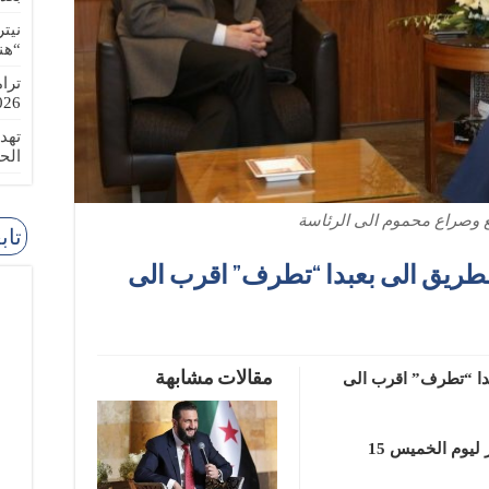
نيت
“هن
ترا
-08-02
تهد
الح
 وصراع محموم الى الرئاسة
تاب
لطريق الى بعبدا “تطرف” اقرب الى
مقالات مشابهة
دا “تطرف” اقرب الى
كتب الصحافي علي ضاحي في جريدة الديار ليوم الخميس 15