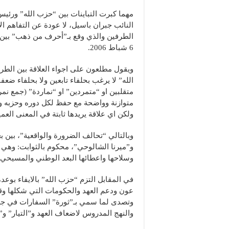
مهما كبرت التباينات بين “حزب الله” ورئيس
النائب جبران باسيل، لا عودة عن التفاهم ا
الطرفين والذي وقع بـ”أحرف من ذهب” بين 
6 شباط 2006.
ويقول مطلعون على اجواء العلاقة بين الطرف
الله” لا يرغب بحلفاء تابعين ولا بحلفاء ضعفا
متقلبين او “متمردين” او “نماردة” (جمع نمرو
متوازنة وواضحة مع حفظ لكل دوره وحزبه وك
ولكن اي علاقة يريدها ثابتة في المعنى العم
وبالتالي “تحالف الضرورة والواقعية”، بين ب
و”ميرنا الشالوحي”، محكوم بالثوابت: وهي 
وسلاحها واعطائها البعد الوطني والمسيحي.
في المقابل التزم “حزب الله” بالايفاء بوعد
عون ودعم العهد والحكومات التي شكلها وقا
وتصدى لما سمي بـ”ثورة” السفارات في جزء
والنهج المدروس لاضعاف العهد و”التيار” و”