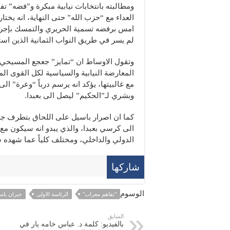
ومطالبته بانتخابات نيابية مبكرة و”فضه” ت
العداء مع “حزب الله” حتى النهاية، انه يختا
امس برفضه تسمية الحريري والتمسك بإجراء ا
لم يسر في طريق النواب الثمانية الذين است
وتقول الاوساط ان “تمايز” جعجع المسيحي 
المعارضة النيابية والسياسية لكل القوى الم
مع غالبيتها، يؤكد انه يرسم درباً “وعرة” ال
وبشري لـ”الحكيم” ليصل الى بعبدا.
كما ان اصرار باسيل على اللحاق بتطرف جعج
الى كرسي بعبدا، والذي يبدو انه سيكون مع ا
الدولي والداخلي، ومختلف كلياً عما شهده سا
شاركها
الوسوم
"تفاهم معراب"
الرئاسة الاولى
جبران باس
السابق
بالفيديو: كلمة د. عباس خامه يار في