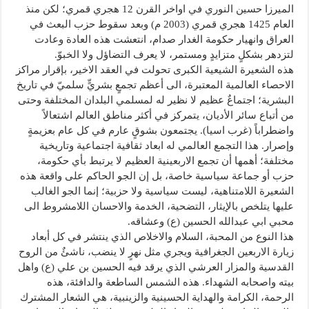
الميرزا حسين النوري في اواخر القرن 12 هجري قمري؛ لكن منذ
العام 1425 هجري قمري (2003 م) وبعد سقوط حزب البعث في
العراق وانهيار حكومة الغدار صدام، انتعشت هذه العادة وعادت
لتزدهر بشكلٍ متزايدٍ ومستمر، لا يعرف التضاؤل ولا الخبوّ.
هذه الشعيرة الشيعية الكبرى تحولت في العقد الاخير، بإقرار مراكز
الاحصاء العالمية المعتبرة، الى أعظم تجمعٍ بشريٍّ سلميّ في تاريخ
البشرية؛ اجتماعٌ عظيم لا نظير له لمسلمي البلدان المختلفة وحتى
من أتباع سائر الأديان، يتمركز في أكثر مناطق العالم اشتعالاً
واضطراباً (غرب اسيا). يجتمعون بشوقٍ عارم في كل عام بعزيمةٍ
وإصرار. هذا التجمع العالمي له ابعاد ثقافية اجتماعية وتاريخية
مختلفة؛ أهمها أن تجمع الاربعينية العظيم لا يرتبط بأي حكومة،
حزب أو جماعة سياسية خاصة، بل إن الجو الحاكم على واقعة هذه
الشعيرة اللامتناهية، ليست سياسية ولا حزبية؛ إنما الجو الغالب
عليها يتلخص بالإيثار، التضحية، الخدمة والاحسان اللامشروط الى
محبي ابي عبدالله الحسين (ع) وعشاقه.
هذا النوع من المحبة، السلام والاخلاص الذي ينتشر في كل أبعاد
زيارة الاربعين الجغرافية ويجري مثل نهرٍ لا ينضب، ناشئٌ من الروح
القدسية والمزار العرشي الذي يرقد فيه الحسين بن علي (ع) واهل
بيته واصحابه الشهداء. هذه الشمس الساطعة والدافئة، هذه
الرحمة، الكرامة والهداية الحسينية والزينبية، هي الشعار المشترك