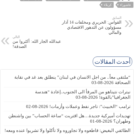
عاشوراء
كربلاء
السابق
القواس: الحريري ومخلفات 14 آذار
مسؤولون عن التدهور الاقتصادي
والمالي
التالي
عبدالله الجار الله: أكثروا من
الصدقة!
أحدث المقالات
“ملتقى معاً.. من اجل الانسان في لبنان” ينطلق بعد غد في نقابة
الصحافة
2026-08-03
نيترات نتيناهو من المرفأ الى الجنوب..إعادة “هندسة
الجغرافيا”بالقوة!
2026-08-03
ترامب “الخبيث”: تاجر نفط وعملات وأزمات!
2026-08-02
تهديدات أميركية جديدة…هل اقتربت “ساعة الحساب” بين واشنطن
وطهران؟
2026-08-01
الطائفي البغيض: قاطعوه ولا تجاوروه ولا تأكلوا ولا تشربوا عنده ومعه!