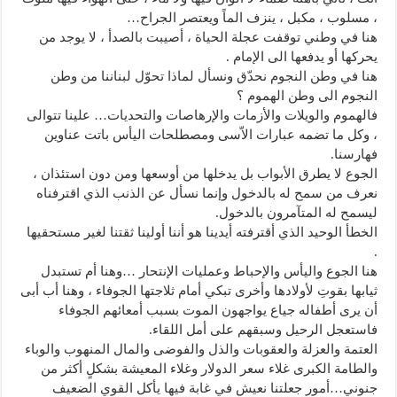
، مسلوب ، مكبل ، ينزف الماً ويعتصر الجراح…
هنا في وطني توقفت عجلة الحياة ، أصيبت بالصدأ ، لا يوجد من
يحركها أو يدفعها الى الإمام .
هنا في وطن النجوم نحدّق ونسأل لماذا تحوّل لبناننا من وطن
النجوم الى وطن الهموم ؟
فالهموم والويلات والأزمات والإرهاصات والتحديات… علينا تتوالى
، وكل ما تضمه عبارات الاّسى ومصطلحات اليأس باتت عناوين
فهارسنا.
الجوع لا يطرق الأبواب بل يدخلها من أوسعها ومن دون استئذان ،
نعرف من سمح له بالدخول وإنما نسأل عن الذنب الذي اقترفناه
ليسمح له المتآمرون بالدخول.
الخطأ الوحيد الذي أقترفته أيدينا هو أننا أولينا ثقتنا لغير مستحقيها
.
هنا الجوع واليأس والإحباط وعمليات الإنتحار …وهنا أم تستبدل
ثيابها بقوتِ لأولادها وأخرى تبكي أمام ثلاجتها الجوفاء ، وهنا أب أبى
أن يرى أطفاله جياع يواجهون الموت بسبب أمعائهم الجوفاء
فاستعجل الرحيل وسبقهم على أمل اللقاء.
العتمة والعزلة والعقوبات والذل والفوضى والمال المنهوب والوباء
والطامة الكبرى غلاء سعر الدولار وغلاء المعيشة بشكلٍ أكثر من
جنوني…أمور جعلتنا نعيش في غابة فيها يأكل القوي الضعيف