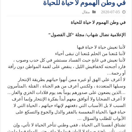
في وطن الهموم لا حياة للحياة
2020-07-05
مقال
في وطن الهموم لا حياة للحياة
الإعلامية نضال شهاب/ مجلة “كل الفصول”
لأننا نعيش حياة لا حياة فيها
لأننا مُنعنا من الحلم مُنعنا ان نبقى أحياء
لأننا نعيش في غابةٍ حيث الفساد مستشرٍ في كل حدب وصوب ،
فارد أجنحته كخفافيش الليل ، ينقض على لقمة المواطن دون رأفة
أو رحمة…
لا أعرف علي الهق أو غيره ممن أنهوا حياتهم بطريقة الإنتحار
وسبلها المتعددة ، ولكنني أعرف من هم الجناة ، القتلة ،المتآمرون
…الذين يضعون على صدورهم يوماً بعد يوم قلادات الخزي والعار…
لا أعرف الضحايا ولا أتوافق معهم أبداً بفكرة الإنتحار وإنما أعرف
السبب لا بل الأسباب التي دفعتهم لإنهاء حياتهم ، الحياة التي لا
حياة فيها ،الحياة المغمسة بالفقر والذل والجوع والتسكع على
الأبواب للطلب والسؤال …
تشتاق أنفسنا الى الحياة ، ففي وطني تتأخر الحياة لا تأتي، وإن
اتت ، تأتي باهتة صماء لا الوان فيها ولا ماء ، حتى الهواء فيها ملوث