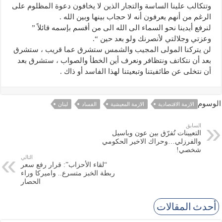
وتتكالب علينا الساسة والتجار الذين لا يخافون دعوة المظلوم على
الرغم من أنهم يعرفون أنه لا حجاب بينها وبين الله .
لنرفع أيدينا نحو السماء الى الله الى من أقسم بإسمه قائلاً ”
وعزتي وجلالتي لأنصرنك ولو بعد حين “.
لن يتركنا المولى المجيب والشمس ستشرق عما قريب ، ستشرق
بعد أن نتكاتف ونتظافر ونعرف أين الخطأ والصواب ، ستشرق بعد
أن نتخلى عن طائفيتنا وتبعيتنا لهذا الفاسد أو ذاك .
الوسوم
الازمة الاقتصادية
الازمة المعيشية
الفساد
لبنان
السابق
التعيينات تُفرّق بين عون وباسيل
والفرزلي…وحراك الاخير الحكومي
شخصي!
التالي
“لقاء الأحزاب”: قرار رفع سعر
ربطة الخبز متسرع.. واميركا وراء
الحصار
أحدث المقالات