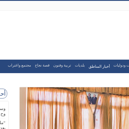
ت ودوليات
بلديات
تربية وفنون
قصة نجاح
مجتمع واغتراب
أخبار المناطق
أحد
وسا
وح.
“مل
بعد