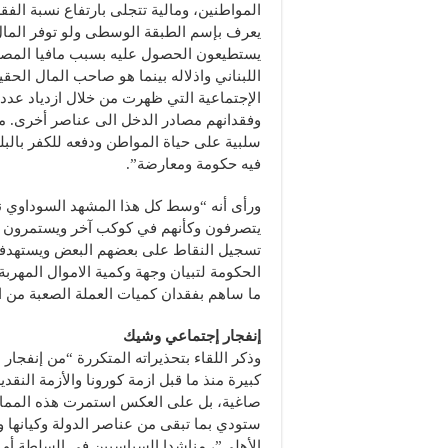
المواطنين، ومالية تتجلى بارتفاع نسبة الفق
يعرف بإسم الطبقة الوسطى ولو توفر المال 
يستطيعون الحصول عليه بسبب مافيا المصار
اللبناني واذلاله بينما هو صاحب المال الحق
الإجتماعية التي ظهرت من خلال ازدياد عدد
وفقدانهم مصادر الدخل الى عناصر أخرى. ما
سلبية على حياة المواطن ودفعه للكفر بالب
فيه حكومة ومعارضة”.
ورأى أنه “وسط كل هذا المشهد السوداوي ن
يتصرفون وكأنهم في كوكب آخر ويستمرون ب
تسجيل النقاط على بعضهم البعض ويستهدفو
الحكومة لتبيان وجهة وكمية الاموال المهربة
ما ساهم بفقدان كميات العملة الصعبة من 
إنفجار إجتماعي وشيك
وذكر اللقاء بتحذيراته المتكررة “من إنفج
كبيرة منذ ما قبل ازمة كورونا والأزمة النقدي
صاغية، بل على العكس استمرت هذه الممار
ستودي بما تبقى من عناصر الدولة وكيانها و
الأهلي”، مناشدا السياسيين في السلطة أو 