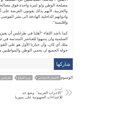
مصلحة الوطن ولو لمرة واحدة فوق مصالح
والحزبية، لأنهم بذلك يفوتون الفرصة على أع
وادواتهم الداخلية الهادفة الى نشر الفوضى و
وإقليمية”.
كما ناشد اللقاء “أهلنا في طرابلس أن يعبر
السلمية وان ينتبهوا للعناصر المندسة ف
ملك أي كان، وأن خيارنا الأول هو على القو
حوله الجميع ان يحمي الوطن والمواطنين مم
شاركها
الوسوم
الانفجار الاجتماعي
ثورة الجياع
طرابلس
السابق
“الاحزاب العربية”: وضع حد
للاعتداءات الصهيونية على سوريا