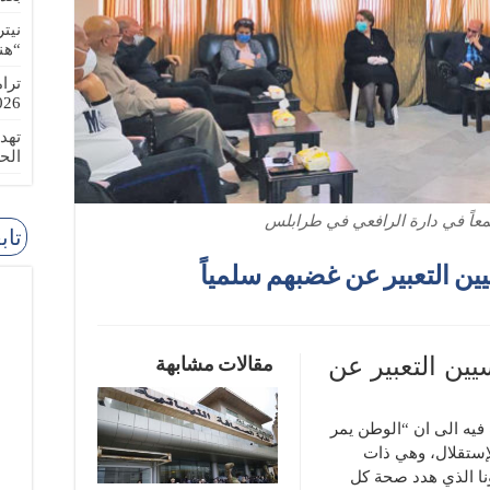
نيت
“هن
ترا
-08-02
تهد
الح
جتمعاً في دارة الرافعي في طرابلس
تاب
سيين التعبير عن غضبهم سلمياً
سيين التعبير عن
مقالات مشابهة
 فيه الى ان “الوطن يمر
إستقلال، وهي ذات
نا الذي هدد صحة كل