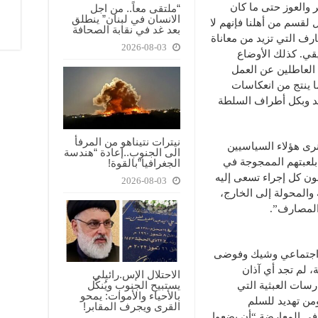
ر والعوز حتى ما كان
“ملتقى معاً.. من اجل
الانسان في لبنان” ينطلق
لقسم من أهلنا فإنهم لا
بعد غد في نقابة الصحافة
ف التي تزيد من معاناة
2026-08-03
يقي. كذلك الأوضاع
 العاطلين عن العمل
 ينتج من انعكاسات
لد وبكل أطراف السلطة
نيترات نتيناهو من المرفأ
رى هؤلاء السياسيين
الى الجنوب..إعادة “هندسة
لعبتهم الممجوجة في
الجغرافيا”بالقوة!
ن كل إجراء تسعى إليه
2026-08-03
 والمحولة إلى الخارج،
المصارف”.
ار اجتماعي وشيك وفوضى
ة، لم تجد أي آذان
الاحتلال الإس.رائيلي
يستبيح الجنوب ويُنكّل
سات العبثية التي
بالأحياء والأموات: يمحو
من تهديد للسلم
القرى ويجرف المقابر!
في المعارضة “أن يِضعوا