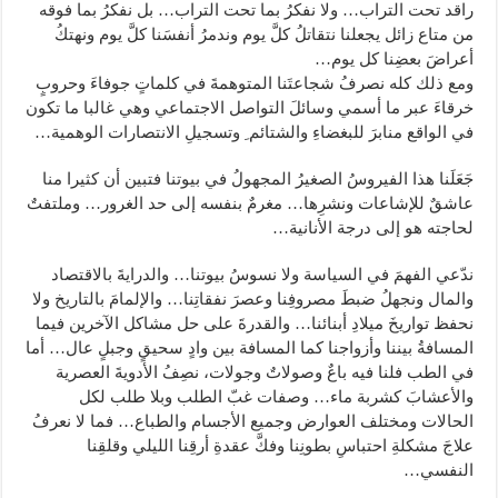
راقد تحت التراب… ولا نفكرُ بما تحت التراب… بل نفكرُ بما فوقه
من متاع زائل يجعلنا نتقاتلُ كلَّ يوم وندمرُ أنفسَنا كلَّ يوم ونهتكُ
أعراضَ بعضِنا كل يوم…
ومع ذلك كله نصرفُ شجاعتَنا المتوهمةَ في كلماتٍ جوفاءَ وحروبٍ
خرقاءَ عبر ما أسمي وسائلَ التواصل الاجتماعي وهي غالبا ما تكون
في الواقع منابرَ للبغضاءِ والشتائم ِ وتسجيلِ الانتصارات الوهمية…
جَعَلَنا هذا الفيروسُ الصغيرُ المجهولُ في بيوتنا فتبين أن كثيرا منا
عاشقٌ للإشاعات ونشرِها… مغرمٌ بنفسه إلى حد الغرور… وملتفتٌ
لحاجته هو إلى درجة الأنانية…
ندّعي الفهمَ في السياسة ولا نسوسُ بيوتنا… والدرايةَ بالاقتصاد
والمال ونجهلُ ضبطَ مصروفِنا وعصرَ نفقاتِنا… والإلمامَ بالتاريخ ولا
نحفظ تواريخَ ميلادِ أبنائنا… والقدرةَ على حل مشاكل الآخرين فيما
المسافةُ بيننا وأزواجنا كما المسافة بين وادٍ سحيقٍ وجبلٍ عال… أما
في الطب فلنا فيه باعٌ وصولاتٌ وجولات، نصِفُ الأدويةَ العصرية
والأعشابَ كشربة ماء… وصفات غبّ الطلب وبلا طلب لكل
الحالات ومختلف العوارض وجميع الأجسام والطباع… فما لا نعرفُ
علاجَ مشكلةِ احتباسِ بطونِنا وفكَّ عقدةِ أرقِنا الليلي وقلقِنا
النفسي…