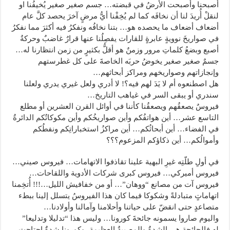
أصبحنا وأصبحت الأرضُ في قبضته… جسم صغير صغير يُخيفُنا او
لنقلْ أُريدَ لنا أن نخافَه كما لم يُخِفْنا أيُّ مرضٍ آخرَ يحصد كلَّ عام
أضعاف أضعاف ما يحصده هو… بتنا نخافُه ونفكرُ فيه أكثرَ مما نفكرُ
في صواريخَ نوويةٍ عابرةٍ للقارات يفصِلُنا عنها قرارٌ غاضبٌ وحركةُ
أصبع وبضعُ كلماتِ مرور وزمنٌ هو أقلُّ بكثيرٍ من زمن انتظارنا له…
جسمٌ صغير صغير يخوضُ حربَه الخاصةَ على كل غطرستهم
وإنجازاتهم وصواريخهم ومراكز أبحاثهم…
هل اصطنعوه أم لا يَدَ لهم فيه؟! لا أدري ولعل غيري يدري ولعلنا
سندري أو يبقى السر في غياهب التاريخ…
فيروسٌ يصعقُهم ويصعقُنا كأننا في أوائل القرن العشرين أو مطلع
التاسع عشر… أين هواتفُكم وأين صواريخُكم وأين مكوكاتُكم الدائرةُ
في الفضاء… أين أبحاثُكم… أين مراكزُ استخباراتِكم ونفطُكم
وأموالُكم… أين ذكاؤكم المزعوم؟؟؟
في أولِ طلّتِه غيرِ البهية علينا تقاذفوا الاتهامات… فيروس صيني…
فيروس أميركي… فيروس كبرى شركات الأدوية واللقاحات…
فيروس آت من مصانع “ووهان”… أو من خفافيش الليل…!!! أُتخِمنا
اتهاماتٍ متبادلةً وشكوكا فيما كان هذا الفيروسُ يتسلل إلينا ببطء
متصاعدٍ حتى انقضّ على حياتنا وأحلامنا وآمالنا وأولادنا…
واليوم صاروا يسمونه جائحةَ كورونا… وليس هذا “تدليلا وتدليعا”
له فالجائحة هي الشدةُ والمصيبةُ العظيمة، وكورونا شدةٌ اجتاحت