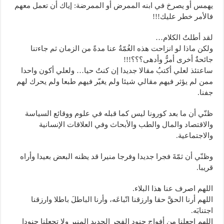
يهمس أو يصرخ في ابنه الممرض أو الممرضة: إياك أن تعمل معهم
فالأمر خطر عليك!!!
لقد أطلتُ الكلام…
ولكن ماذا لو انزاحت هذه الغُمّةُ عنا مدةً من الزمان ثم جاءتنا
جائحةٌ أخرى أمرُّ وأدهى؟؟؟!!!
ساعتئذ لعلي أكتبُ مقالا جديدا إن كنتُ حيا… ولعلي أكون واحدا
ممن لم يؤثر فيهم مقالي شيئا ولم يغيّر فيهم طبعا ولم يحرك لهم
جفنا.
ظنّي أن ما بعد كورونا ليس كما قبله في علوم ووقائع السياسة
والاقتصاد والمال والطب والأبحاث وفي العلاقات الإنسانية
والاجتماعية.
وظنّي أن ثمّةَ فجرا جديدا وفرجا منيرا قد يظنه البعض بعيدا وأراه
قريبا.
اللهم اصرف عنا هذا البلاء.
اللهم أرنا الحقَّ حقا وارزقنا اتّباعَه، وأرنا الباطلَ باطلا وارزقنا
اجتنابَه.
اللهم اجعلنا من أفواج جنود الفجر الجديد المنير ولا تجعلنا جنودا