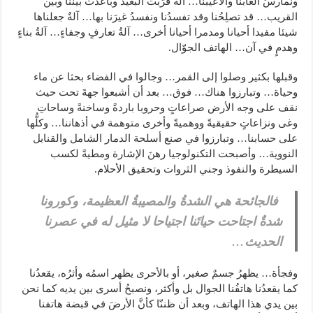
ونمارسُ ألعابَنا وألاعيبَنا… آلةٌ قرّبت البعيدَ وباعدت بيننا وبين
القريب… قد تصلِحُنا وقد تفسدُنا ونفسدُ غيرَنا بها… آلةٌ جعلناها
شيئا مفيدا أحيانا ومدمرا أحيانا أخرى… آلةُ تعارفٍ وجفاءٍ… آلةُ بناءٍ
وهدمٍ في آن… الهاتف الجوّال.
وقبلها بكثير وصلوا إلى القمر… وجالوا في الفضاء بحثا عن ماء
وحياة… وتبارزوا هناك… فوق… بعد أن أشبعوا جهةَ تحت حيث
نقف على وجه الأرض صراعاتٍ وحروبا باردةً وساخنةً وساحاتِ
وغى ونزاعاتٍ حقيقيةً ووهميةً وأخرى متوهمة في أذهاننا… وكلُّها
على حسابنا… وتبارزوا في صنع أسلحة الدمار الشامل والقنابل
النووية… وأصبحت التكنولوجيا رهنَ الإشارة ومطيةً لكسب
السيطرة والنفوذ وجني الثروات وتحقيق الأحلام.
فالجائحة هي الشدةُ والمصيبةُ العظيمة، وكورونا
شدةٌ اجتاحت حياتَنا اجتياحا لا مثيل له في عصرنا
الحديث…
وفجأة… يظهرُ جسمٌ صغير، أو بالأحرى يظهر اسمُه وأثرُه، يقعدُنا
كما يقعدُنا هاتفُنا الجوال بل وأكثر، ونصبحُ أسرى بين يديه كما نحن
بين يدي هذا الهاتف، وبعد أن ظننّا كأنَّ الأرضَ في قبضة هاتفنا