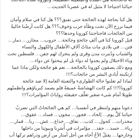
حياتَنا اجتياحا لا مثيل له في عصرنا الحديث…
هل كنا بحاجة لهذه الجائحة حتى نفيق؟؟؟ هل كنا في سلام وأمان
فيما نرزح الآن تحت وطأة حرب وخوف؟؟؟ هل كانت أرضُنا خاليةً
من الجائحات فاجتاحتنا كورونا وحدها؟؟؟
قبل كورونا كنا في ألفِ جائحةٍ وجائحة… حروب… مجازر… دمار…
فتن… في بلادي مات مئاتُ آلافِ الأطفال والكهول والنساء
والشباب ودُمرت مدن وقرى ولم يتحرك لهم جفن… فلسطين تحت
وباء الاحتلال ولم يجدوا له دواء بل لم يبحثوا عن دواء…
ومع ذلك يصفون كورونا بالجائحة… نعم هو جائحة ولكن ماذا عما
ارتكبته أيادي البشر من جائحات؟!!!
لماذا لم تعلنوا حالة الطوارىء والتعبئة العامة إلا ضد جائحة
كورونا؟!!! كم كانت الهشاشةُ عميقةً فلم يصمد كبرياؤهم وانظمتُهم
طويلا أمام شىء صغير تغلّف حقيقتَه رواياتُ المؤامرات؟!!!
دعونا منهم ولننظر في أنفسنا… كم هي الجائحاتُ التي تضربُ
حياتنا كلَّ يوم… إلحاد… فجور… مجون… فساد… عقوق…
مخدرات… كحول… كذب… نفاق… خداع… غش… ربا… قمار…
رياء… حسد… حقد… مؤامرات في أُسَرِنا وبيوتِنا من داخلها
وخارجها… يقتلُ الأخُ أخاه من أجل أمتار من أرض ودراهم تركها أب