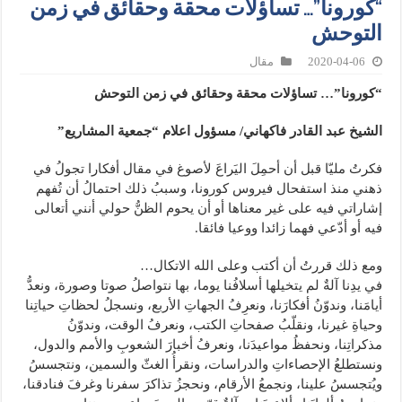
“كورونا”… تساؤلات محقة وحقائق في زمن
التوحش
2020-04-06
مقال
“كورونا”… تساؤلات محقة وحقائق في زمن التوحش
الشيخ عبد القادر فاكهاني/ مسؤول اعلام “جمعية المشاريع”
فكرتُ مليّا قبل أن أحمِلَ اليَراعَ لأصوغ في مقال أفكارا تجولُ في
ذهني منذ استفحال فيروس كورونا، وسببُ ذلك احتمالُ أن تُفهم
إشاراتي فيه على غير معناها أو أن يحوم الظنُّ حولي أنني أتعالى
فيه أو أدّعي فهما زائدا ووعيا فائقا.
ومع ذلك قررتُ أن أكتب وعلى الله الاتكال…
في يدِنا آلةٌ لم يتخيلها أسلافُنا يوما، بها نتواصلُ صوتا وصورة، ونعدُّ
أيامَنا، وندوّنُ أفكارَنا، ونعرِفُ الجهاتِ الأربع، ونسجلُ لحظاتِ حياتِنا
وحياةِ غيرنا، ونقلّبُ صفحاتِ الكتب، ونعرفُ الوقت، وندوّنُ
مذكراتِنا، ونحفظُ مواعيدَنا، ونعرفُ أخبارَ الشعوبِ والأمم والدول،
ونستطلعُ الإحصاءاتِ والدراسات، ونقرأُ الغثّ والسمين، ونتجسسُ
ويُتجسسُ علينا، ونجمعُ الأرقام، ونحجزُ تذاكرَ سفرنا وغرفَ فنادقنا،