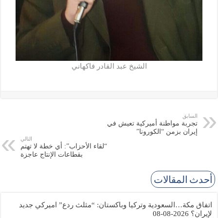
الشيخ عبد القادر فاكهاني
السابق
تجربة مواطنة أميركية تعيش في
إيران بزمن “الكورونا”
التالي
“لقاء الأحزاب”: أي خطة لا تهتم
بقطاعات الإنتاج عاجزة
أحدث المقالات
اتفاق مكة…السعودية وتركيا وباكستان: “مثلث ردع” اميركي جديد
لإيران؟
2026-08-08