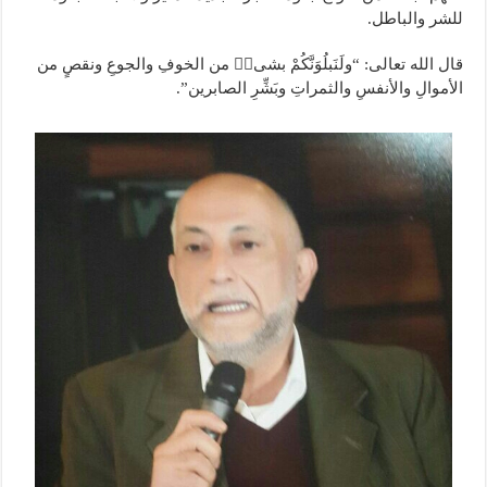
للشر والباطل.
قال الله تعالى: “ولَنَبلُوَنَّكُمْ بشیءࣲ من الخوفِ والجوعِ ونقصٍ من
الأموالِ والأنفسِ والثمراتِ وبَشِّرِ الصابرين”.