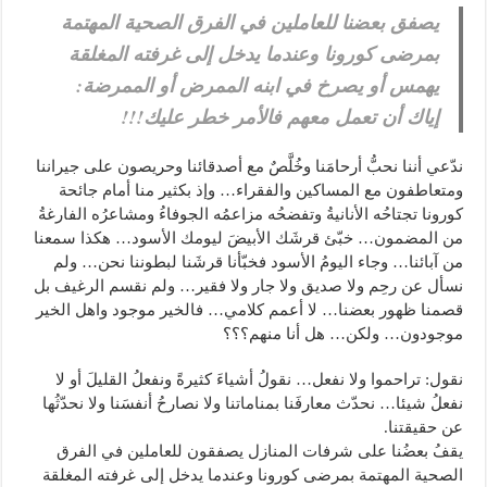
يصفق بعضنا للعاملين في الفرق الصحية المهتمة
بمرضى كورونا وعندما يدخل إلى غرفته المغلقة
يهمس أو يصرخ في ابنه الممرض أو الممرضة:
إياك أن تعمل معهم فالأمر خطر عليك!!!
ندّعي أننا نحبُّ أرحامَنا وخُلَّصٌ مع أصدقائنا وحريصون على جيراننا
ومتعاطفون مع المساكين والفقراء… وإذ بكثير منا أمام جائحة
كورونا تجتاحُه الأنانيةُ وتفضحُه مزاعمُه الجوفاءُ ومشاعرُه الفارغةُ
من المضمون… خبّئ قرشَك الأبيضَ ليومك الأسود… هكذا سمعنا
من آبائنا… وجاء اليومُ الأسود فخبّأنا قرشَنا لبطوننا نحن… ولم
نسأل عن رحِم ولا صديق ولا جار ولا فقير… ولم نقسم الرغيف بل
قصمنا ظهور بعضنا… لا أعمم كلامي… فالخير موجود واهل الخير
موجودون… ولكن… هل أنا منهم؟؟؟
نقول: تراحموا ولا نفعل… نقولُ أشياءَ كثيرةً ونفعلُ القليلَ أو لا
نفعلُ شيئا… نحدّث معارفَنا بمناماتنا ولا نصارحُ أنفسَنا ولا نحدّثُها
عن حقيقتنا.
يقفُ بعضُنا على شرفات المنازل يصفقون للعاملين في الفرق
الصحية المهتمة بمرضى كورونا وعندما يدخل إلى غرفته المغلقة