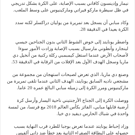
نيمار وإدينسون كافاني بسبب الإصابة، على الكرة بشكل تدريجي
في ظل سيطرة ماركو فيراتي وماركينيوس على وسط الملعب.
وكاد مبابي أن يسجل بعد تمريرة من يوليان دراكسلر لكنه سدد
الكرة بعيدا في الدقيقة 28.
واضطر يونايتد إلى خوض الشوط الثاني بدون الجناحين جيسي
لينجارد وأنطوني مارسيال بسبب الإصابة وزادت الأمور سوءا
لأصحاب الأرض عندما استغل كيمبمبي ركلة ركنية من أنخيل دي
ماريا وسجل الهدف الأول بعد الإفلات من الرقابة في الدقيقة 53.
وصنع دي ماريا، الذي تعرض لصيحات استهجان من مجموعة من
مشجعي ناديه السابق يونايتد، الهدف الثاني عندما تلقى تمريرة من
ماركينيوس ومرر الكرة إلى زميله مبابي البالغ عمره 20 عاما.
ووصلت الكرة إلى الجناح الأرجنتيني ناحية اليسار وأرسل كرة
أرضية قابلها مبابي، الفائز بكأس العالم 2018 مع فرنسا، من لمسة
واحدة في شباك الحارس ديفيد دي خيا.
وزاد إحباط يونايتد عندما تعرض بوجبا للطرد قرب النهاية بسبب
حصوله على البطاقة الصفراء الثانية بعد خطأ ضد داني ألفيس