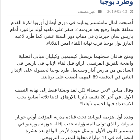
وطرد بوجبا
2019-02-13
غير مصنف
أصبحت آمال مانشستر يونايتد في دوري أبطال أوروبا لكرة القدم
معلقة بخيط رفيع بعد هزيمته 2-صفر على ملعبه أولد ترافورد أمام
باريس سان جيرمان في ذهاب دور الستة عشر، كما طُرد لاعبه
البارز بول بوجبا قرب نهاية اللقاء امس الثلاثاء.
ومنح هدفان سجلهما بريسنل كيمبمبي وكيليان مبابي أفضلية
واضحة للفريق الفرنسي الرائع قبل لقاء الإياب في باريس في
السادس من مارس آذار وسيجعل طرد بوجبا لحصوله على الإنذار
الثاني في الدقيقة 89 المهمة أصعب على يونايتد.
وقال مبابي ”نحن سعداء لكن لقد وصلنا فقط إلى نهاية النصف
الأول. في آخر 20 دقيقة تأثرنا بالإرهاق. لدينا ثلاثة أسابيع يجب
الاستعداد فيها لحسم تأهلنا“.
وهذه أول هزيمة ليونايتد تحت قيادة مدربه المؤقت أولي جونار
سولشار الذي تولى المسؤولية عقب إقالة جوزيه مورينيو في
ديسمبر كانون الأول، وتمثل عودة لأرض الواقع بعد عشرة
انتصارات في 11 مباراة محلية للمدرب النرويجي.