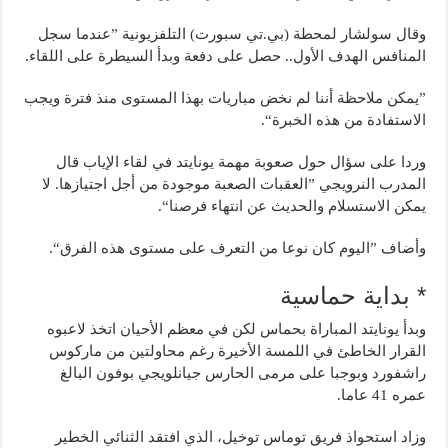
وقال سولشار لمحطة (بي.تي سبورت) التلفزيونية ”عندما سجل
المنافس الهدف الأول.. حصل على دفعة وبدأ السيطرة على اللقاء.
”يمكن ملاحظة أننا لم نخض مباريات بهذا المستوى منذ فترة ويجب
الاستفادة من هذه الخبرة“.
وردا على سؤال حول صعوبة مهمة يونايتد في لقاء الإياب قال
المدرب النرويجي ”العقبات الصعبة موجودة من أجل اجتيازها. لا
يمكن الاستسلام والحديث عن انتهاء فرصنا“.
وأضاف ”اليوم كان نوعا من التعرف على مستوى هذه الفرق“.
* بداية حماسية
وبدأ يونايتد المباراة بحماس لكن في معظم الأحيان اتخذ لاعبوه
القرار الخاطئ في اللمسة الأخيرة رغم محاولتين من ماركوس
راشفورد وبوجبا على مرمى الحارس جيانلويجي بوفون البالغ
عمره 41 عاما.
وزاد استحواذ فريق توماس توخيل، الذي افتقد الثنائي الخطير