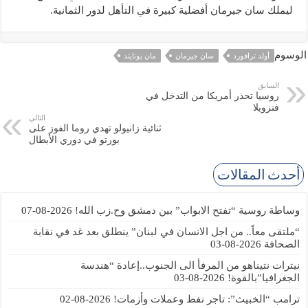
ليملك سان جيرمان أفضلية كبيرة في التأهل لدور الثمانية.
الوسوم
أولد ترافورد
سان جيرمان
مان يونايتد
السابق
روسيا تحذر أمريكا من التدخل في
فنزويلا
التالي
ثنائية زانيولو تهدي روما الفوز على
بورتو في دوري الأبطال
أحدث المقالات
وساطة روسية “تفتح الابواب” بين دمشق وح.زب الله!
2026-08-07
“ملتقى معاً.. من اجل الانسان في لبنان” ينطلق بعد غد في نقابة
الصحافة
2026-08-03
نيترات نتيناهو من المرفأ الى الجنوب..إعادة “هندسة
الجغرافيا”بالقوة!
2026-08-03
ترامب “الخبيث”: تاجر نفط وعملات وأزمات!
2026-08-02