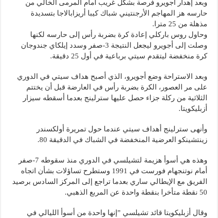
وبعد إهدار أجويرو فرصة بشكل غريب أمام المرمى الخالي من
حارسه هز المهاجم الأرجنتيني شباك كيبا أريزابالاجا بتسديدة
مذهلة من 25 مترا.
وحاول روس باركلي إعادة كرة بضربة رأس إلى حارسه لكنها
وصلت إلى أجويرو ليجعل النتيجة 3-صفر وسدد إيلكاي جندوجان
كرة منخفضة ليتقدم سيتي برباعية في أول 25 دقيقة.
وبعد الاستراحة وضع أجويرو، الذي أصبح هداف سيتي في الدوري
على مر العصور، الكرة بضربة رأس في العارضة قبل أن يختتم
الثلاثية من ركلة جزاء حصل عليها سترلينج بعدما أسقطه سيزار
أزبليكويتا.
وأنهى سترلينج أهداف سيتي عندما حول تمريرة أولكسندر
زينتشينكو العرضية المنخفضة في الشباك في الدقيقة 80.
وهذه هي أسوأ هزيمة لتشيلسي في الدوري منذ سقوطه 7-صفر
أمام نوتنجهام فورست في 1991 وستطرح تساؤلات بشأن اتجاه
الفريق مع الإيطالي ساري بعدما تراجع إلى المركز السادس برصيد
50 نقطة متأخرا بنقطة واحدة عن المربع الذهبي.
وقال أزبليكويتا قائد تشيلسي ”إنها واحدة من أسوأ الليالي في