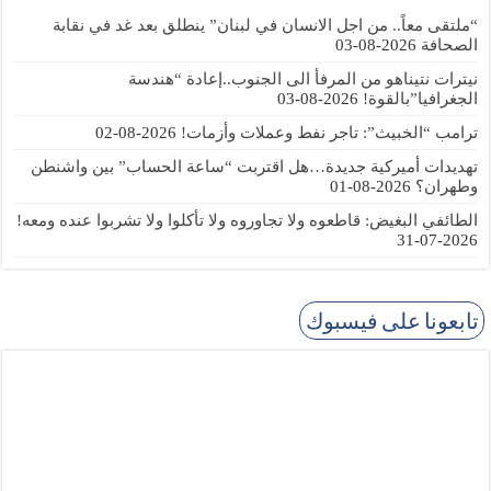
“ملتقى معاً.. من اجل الانسان في لبنان” ينطلق بعد غد في نقابة
الصحافة
2026-08-03
نيترات نتيناهو من المرفأ الى الجنوب..إعادة “هندسة
الجغرافيا”بالقوة!
2026-08-03
ترامب “الخبيث”: تاجر نفط وعملات وأزمات!
2026-08-02
تهديدات أميركية جديدة…هل اقتربت “ساعة الحساب” بين واشنطن
وطهران؟
2026-08-01
الطائفي البغيض: قاطعوه ولا تجاوروه ولا تأكلوا ولا تشربوا عنده ومعه!
2026-07-31
تابعونا على فيسبوك