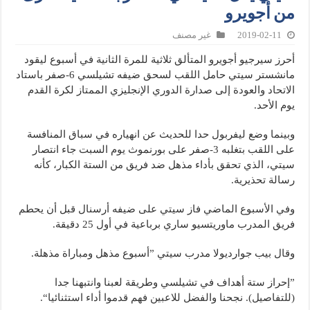
من أجويرو
2019-02-11
غير مصنف
أحرز سيرجيو أجويرو المتألق ثلاثية للمرة الثانية في أسبوع ليقود
مانشستر سيتي حامل اللقب لسحق ضيفه تشيلسي 6-صفر باستاد
الاتحاد والعودة إلى صدارة الدوري الإنجليزي الممتاز لكرة القدم
يوم الأحد.
وبينما وضع ليفربول حدا للحديث عن انهياره في سباق المنافسة
على اللقب بتغلبه 3-صفر على بورنموث يوم السبت جاء انتصار
سيتي، الذي تحقق بأداء مذهل ضد فريق من الستة الكبار، كأنه
رسالة تحذيرية.
وفي الأسبوع الماضي فاز سيتي على ضيفه أرسنال قبل أن يحطم
فريق المدرب ماوريتسيو ساري برباعية في أول 25 دقيقة.
وقال بيب جوارديولا مدرب سيتي ”أسبوع مذهل ومباراة مذهلة.
”إحراز ستة أهداف في تشيلسي وطريقة لعبنا وانتبهنا جدا
(للتفاصيل). نجحنا والفضل للاعبين فهم قدموا أداء استثنائيا“.