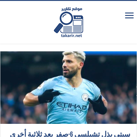
سيتي يذل تشيلسي 6-صفر بعد ثلاثية أخرى