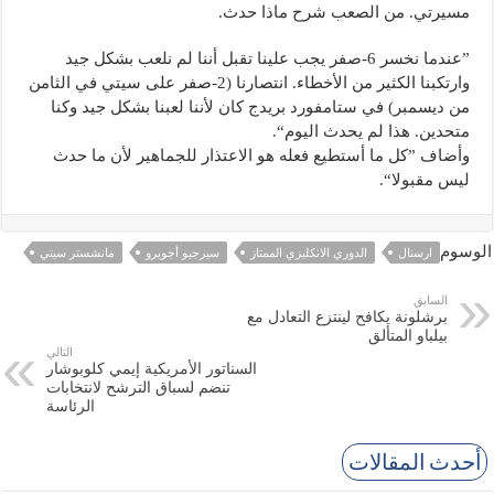
مسيرتي. من الصعب شرح ماذا حدث.
”عندما نخسر 6-صفر يجب علينا تقبل أننا لم نلعب بشكل جيد
وارتكبنا الكثير من الأخطاء. انتصارنا (2-صفر على سيتي في الثامن
من ديسمبر) في ستامفورد بريدج كان لأننا لعبنا بشكل جيد وكنا
متحدين. هذا لم يحدث اليوم“.
وأضاف ”كل ما أستطيع فعله هو الاعتذار للجماهير لأن ما حدث
ليس مقبولا“.
الوسوم
ارسنال
الدوري الانكليزي الممتاز
سيرجيو أجويرو
مانشستر سيتي
السابق
برشلونة يكافح لينتزع التعادل مع
بيلباو المتألق
التالي
السناتور الأمريكية إيمي كلوبوشار
تنضم لسباق الترشح لانتخابات
الرئاسة
أحدث المقالات