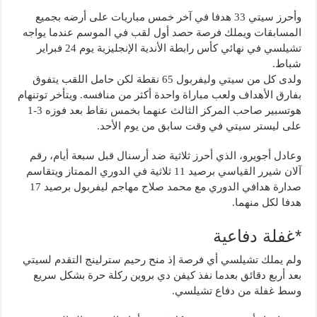
وأحرز سيتي 33 هدفا في آخر خمس مباريات على أرضه بجميع
المسابقات ويملك فرصة حصد أول لقب في الموسم عندما يواجه
تشيلسي في نهائي كأس رابطة الأندية الإنجليزية يوم 24 فبراير
شباط.
ولدى كل من سيتي وليفربول 65 نقطة لكن حامل اللقب يتفوق
بفارق الأهداف ولعب مباراة واحدة أكثر من منافسه. ويتأخر توتنهام
هوتسبير صاحب المركز الثالث عنهما بخمس نقاط بعد فوزه 3-1
على ليستر سيتي في وقت سابق من يوم الأحد.
وعادل أجويرو، الذي أحرز ثلاثية ضد أرسنال قبل سبعة أيام، رقم
آلان شيرر القياسي برصيد 11 ثلاثية في الدوري الممتاز ويتقاسم
صدارة هدافي الدوري مع محمد صلاح مهاجم ليفربول برصيد 17
هدفا لكل منهما.
*غفلة دفاعية
ولم يملك تشيلسي أي فرصة إذ منح رحيم سترلينج التقدم لسيتي
بعد أربع دقائق بعدما نفذ كيفن دي بروين ركلة حرة بشكل سريع
وسط غفلة من دفاع تشيلسي.