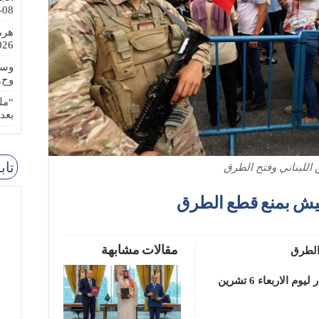
08-08
هرم
-08-08
وسا
وح.
“مل
بعد
تاب
اللبناني وفتح الطرق
يش بمنع قطع الطرق
مقالات مشابهة
الطرق
 ليوم الاربعاء
6 تشرين