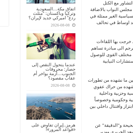
لتشاور مع الكتل
اتفاق مكة…السعودية
مجلس النواب بالاضافة
وتركيا وباكستان: “مثلث
سياسية الغير ممثلة في
ردع” اميركي جديد لإيران؟
كد اوساط في تحالف
2026-08-08
 خرجت بها اللقاءات
تترجم الى مبادرة تساهم
ين مختلف القوى للوصول
تشارات النيابية
عندما يتحول النقص إلى
حصار: محروقات
الجنوب…أزمة بواخر أم
عقابٌ مقصود؟
ين ما نشهده من تطورات
2026-08-08
 نشهده من حراك عفوي
 وحزبية وداخلية
ية وحكومية وخصوصاً
زاز واقتتال داخلي بين
هرمز..إيران تفاوض على
حيحة و”الدقيقة” عن
«قواعد المرور»!
عد الحريري ووزير