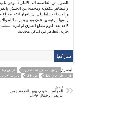
الصول من العاصمة الى الاطراف وهو ما يهدد
والتظاهر مكفولة ومحمية من الجيش والقوى ا
وتلفت الاوساط الى ان القرار اتخذ بعد لق
رأسها الرئيسين عون وبري وحزب الله والتيا
لاحد بعد اليوم بقطع الطرق او اثارة الشغب 
حرية التظاهر في اماكن محددة.
شاركها
الوسوم
الرئيس المستقيل سعد الحريري
الرئيس ميشا
الوزير علي حسن خليل
حزب الله
حكومة "تكنو- سي
السابق
المجلس الشيعي يؤبن العلامة جعفر
مرتضى بإحتفال حاشد