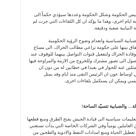
ئيس الحكومة وشكل الحكومة وعددها سيؤدي حكماً الى
ة ايام اخرى، وهذا ما يؤكد ان كل اللقاءات التي جرت لم
النيابية صعبة ودقيقة.
ابية السياسية وانعدام وضوح الرؤية الحكومية
اق بينها على حكومة تراعي مطالب الحراك، الى مساع
قادة الحراك ولتفعيل قنوات التواصل بينهما للوقوف عند
صول الى تصور مشترك وللخروج من الازمة والمراوحة فيها
لين عنه للحوار في بعبدا في خطابين له من دون ان
 اوساط عون ان الرئيس التقى منذ ايام وفد يمثل
يسي ويمكن ان يستكمل بلقاءات اخرى.
لة… والضبابية تتسيّد الساحة!
يمات سياسية الى قيادة الجيش بفتح الطرق ومنع قطعها
 العاملين يومياً وفي الشركات الخاصة التي بدأت تستغني
 تعطيل الحياة ومنع امدادات النفط والادوية والطحين من