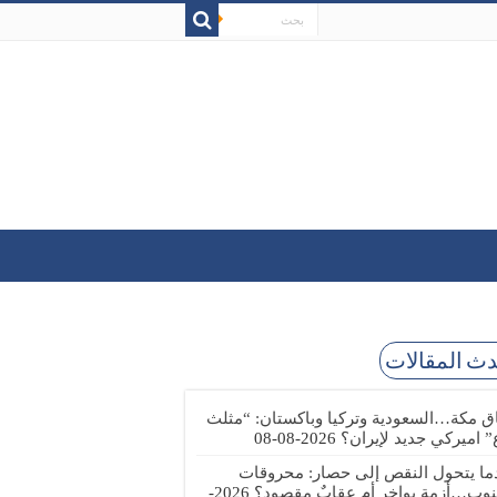
ث المقالات
اق مكة…السعودية وتركيا وباكستان: “مثلث
” اميركي جديد لإيران؟
2026-08-08
ما يتحول النقص إلى حصار: محروقات
نوب…أزمة بواخر أم عقابٌ مقصود؟
2026-