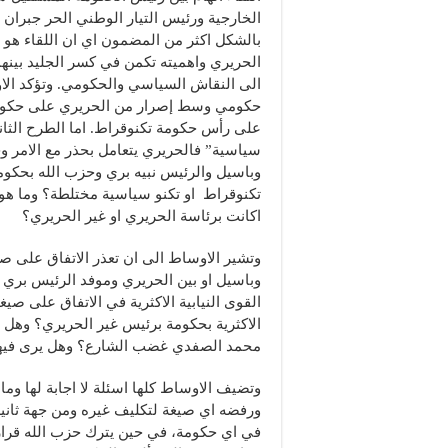
الخارجية ورئيس التيار الوطني الحر جبران با
بالشكل اكثر من المضمون اي ان اللقاء هو ا
الحريري واهميته تكمن في كسر الجليد بينهم
الى النقاش السياسي والحكومي. وتؤكد الاوسا
حكومي وسط إصرار من الحريري على حكومة ت
على رأس حكومة تكنوقراط. اما الطرح الثا
سياسية” فالحريري يتعامل بحذر مع الامر و
وباسيل والرئيس نبيه بري وحزب الله بحكومة
تكنوقراط او تكنو سياسية مختلطة؟ وما هو
اكانت برئاسة الحريري او غير الحريري؟
وتشير الاوساط الى ان تعذر الاتفاق على ص
وباسيل او بين الحريري وموفد الرئيس بري ا
القوى النيابية الاكثرية في الاتفاق على صيغ
الاكثرية بحكومة برئيس غير الحريري؟ وهل 
محمد الصفدي غضب الشارع؟ وهل يرى فيها 
وتضيف الاوساط كلها اسئلة لا اجابة لها وما
ورفضه اي صيغة لتكليف غيره ومن جهة ثانية
في اي حكومة، في حين يترك حزب الله قرار