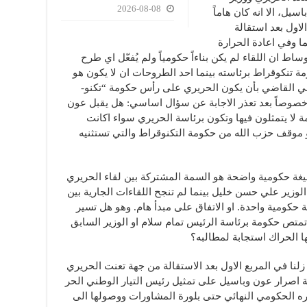
2026-08-08
سيل، الا انه كان هاماً
لاول بعد استقالة
ا وفي اعادة الحرارة
ط ان اللقاء لم يكن بناءاً حكومياً ولم يُفعّل اي طرح
نكوقراط برئاسته بينما احد الطروحات ان لا يكون هو
ني القاضي بأن يكون الحريري على رأس حكومة “تكنو-
خصوصاً بعد تعذر الاجابة عن سؤال اساسي: هل يقبل عون
 لا يتمثلون فيها وتكون برئاسة الحريري سواء اكانت
 موقف حزب الله من حكومة التكنوقراط والتي تستثنيه
يغة حكومية واضحة هو السمة المشتركة بين لقاء الحريري
لوزير علي حسن خليل بينما لم تنجح اللقاءات الجارية بين
ة حكومية واحدة. او الاتفاق على مبدأ هام. وهو هل تسير
تمتص حكومة برئاسة الرئيس تمام سلام او الوزير السابق
الحراك استجابة لمطالبه؟
 زلنا في المربع الاول بعد الاستقالة من جهة تعنت الحريري
 اصرار عون وباسيل على تمثيل رئيس التيار الوطني الحر
ه الحكومي النهائي حتى بلورة المشاورات ووصولها الى