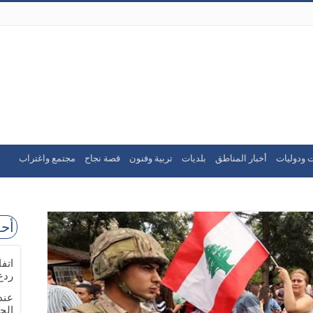
 ودوليات
أخبار المناطق
بلديات
تربية وفنون
قصة نجاح
مجتمع واغتراب
أحد
اتف
ردع
عند
الج