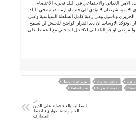
 الامن الغذائي والاجتماعي في البلد فحرية الاعتصام
لامنية شرطان لا تؤدي الى فتنة او ازمة حياتية في البلد.
اء الحريري وباسيل وهي رغبة كامل السلطة السياسية وعلى
ر . وتؤكد الاوساط ان بعد القرار الواضح للجيش لن يُسمح
والفوضى او جر البلد الى الاقتتال الداخلي مع الحفاظ على
ل عون
الرئيس نبيه بري
الوزير جبران باسيل
اسية"
حكومة تكنوقراط
عجز السلطة
التالي
المطالبة بالغاء فوائد على الدين
العام ولجنة طوارىء لضبط
المصارف