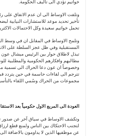
خواتيم تؤدي الى تأليف الحكومة.
وتلفت الاوساط الى ان عدم الاتفاق على ر
تأخير تحديد موعد للاستشارات النيابية لبضع
تحمل خواتيم سعيدة وكل الاحتمالات الاكثرية 
وتلمح الاوساط في المقابل ان في وسط الضب
المستقبلية وفي ظل عجز السلطة على الاتف
تبذل لاطلاق حوار بين الرئيس ميشال عون و
مطالبهم وافكارهم الحكومية والمطلبية للو
وخصوصاً ان عون دعا الحراك الى تسمية ممث
تترجم الى لقاءات حاسمة في حين يتردد في
مجموعات من الحراك وسُمي اللقاء بالتأس
العودة الى المربع الاول حكومياً بعد الاستقا
وتكشف الاوساط في سياق آخر عن صدور تعل
لتجنب الاحتكاك بين الناس ولمنع قطع ارزاق
عن موظفيها الذين لا يداومون بالاضافة الى