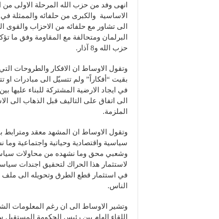
انهى وفد من حزب الله المرحلة الاولى من ا
الاساسية والكبرى من حلفائه والممثلة في 
الى تشاور مع حلفائه من الاحزاب والقوى ال
البرلمان ومتحالفة مع المقاومة وفق ما تؤ
حزب الله و8 آذار.
وتقول الاوساط ان الافكار والطروحات التي
بقيت “أفكاراً” ولم تتسيّل الى مبادرات او 
في ايجاد الارضية المشتركة للبناء عليها ب
الى اتفاق على التاليف قبل الذهاب الى الاس
الملزمة.
وتقول الاوساط ان المشهد معقد ومترابط ب
سياسية واقتصادية وحياتية واجتماعية وما
وشعبي محق وما نشهده من محاولات سياسية
لاستثمار هذا الحراك لتحقيق اجندات سياس
في استثمار قطع الطرق وتحويله الى ملف ابت
الناس.
وتشير الاوساط الى ان رغم المعلومات الش
اللقاء الهام بين رئيس الحكومة المستقيل س