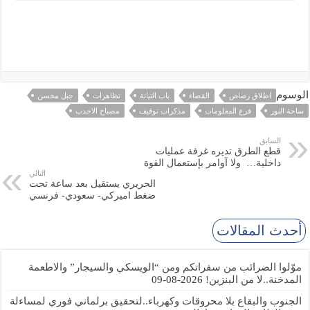
الوسوم
اطلاق رصاص
القضاء
باب التبانة
تظاهرات
جبل محسن
ساحة النور
فرع المعلومات
مذكرات توقيف
مصباح الاحدب
السابق
قطع الطرق تديره غرفة عمليات
داخلية… ولا آوامر بإستعمال القوة
التالي
الحريري يستقيل بعد ساعة تحت
ضغط اميركي- سعودي- فرنسي
أحدث المقالات
موّلوا الضرائب من سفراتكم ومن “الويسكي والسيجار” والاطعمة
المدخنة..لا من البنزين!
2026-08-09
الجنوب والبقاع بلا محروقات وكهرباء..لتحقيق برلماني فوري لمساءلة