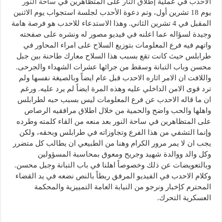
الأحدب
​ في عملية ​
إطلاق النار
​ على المتظاهرين في ​
ساحة النور
يوم 18 تشرين أول، وتم دعوة الأحدب لجلسة استجواب يوم الاثنين
المقبل في 4 تشرين الثاني. وهذا الاستدعاء للاحدب هو فرصة هامة
وجيدة لسؤاله عما اعلنه في فيديو مصور له ونشره على صفحته
واتهم فيه فرع المعلومات بتوزيع السلاح على امراء المحاور في
طرابلس حيث كانت تقع بسبب هذا السلاح معارك طاحنة بين جبل
محسن وباب التبانة وسقط من جرائها عشرات الشهداء والجرحى.
واللافت ان الامر اثاره الاحدب قبل عام ايضاً وبالصيغة نفسها ولم
ترد قوى الامن الداخلي عليه وهذه المرة ايضاً لم يرد عليه. ورغم
ان ما قاله الاحدب عن فرع المعلومات ليس بسبب حبه لطرابلس
واهلها والحب واضح والحمية من خلال اطلاق مرافقيه الرصاص
على المتظاهرين في ساحة النور بعد منعه من القاء كلمته وطرده
وإنما التشفي من هذا الفرع وتجاوزاته في طرابلس وبحقه، ولكن
يجب ان لا يمر مرور الكرام وهنا من الطبيعي ان يطالب كل متضرر
وكل والد ووالدة شهيد وجريح ومعوق بمحاسبة المسؤولين
وبالتعويضات عن ذلك وخصوصاً اهلنا في باب التبانة وجبل محسن.
وكلام الاحدب في الفيديو المرفق ربطاً بالنص نضعه في يد القضاء
المحترم كإخبار ونرجو من النيابة العامة التمييزية والمحكمة
العسكرية التحرك.