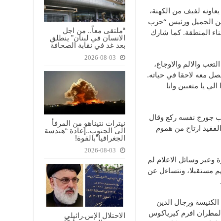
يعاونه لفيف من الكهنة،
ن الجميل ورئيس “حزب
“ملتقى معاً.. من اجل
اء المنطقة. كما شارك
الانسان في لبنان” ينطلق
بعد غد في نقابة الصحافة
2026-08-03
لتعب والالم والاوجاع،
صل معه لاحقا في حياته.
الي يا متعبين وانا
اب جورج نفسه ركع وقال
نيترات نتيناهو من المرفأ
لفقيد ارتاح من هموم
الى الجنوب..إعادة “هندسة
الجغرافيا”بالقوة!
2026-08-03
عبر وسائل الاعلام لم
يهم مستقبلا، ونتساءل عن
الكنيسة ورجال الدين
المطران افرم كيرياكوس
الاحتلال الإس.رائيلي