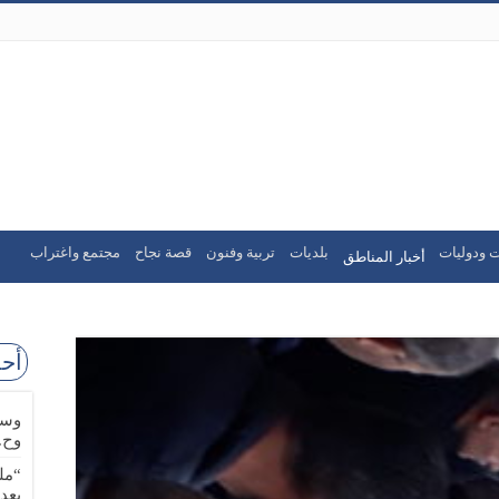
ت ودوليات
بلديات
تربية وفنون
قصة نجاح
مجتمع واغتراب
أخبار المناطق
أحد
وسا
وح.
“مل
بعد