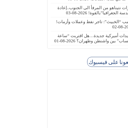
رات نتيناهو من المرفأ الى الجنوب..إعادة
دسة الجغرافيا”بالقوة!
2026-08-03
مب “الخبيث”: تاجر نفط وعملات وأزمات!
2026
يدات أميركية جديدة…هل اقتربت “ساعة
ساب” بين واشنطن وطهران؟
2026-08-01
عونا على فيسبوك