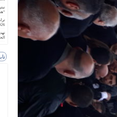
نيت
“هن
ترا
-08-02
تهد
الح
تاب