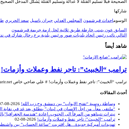
الصحيحة فبلا تسليم القتلة لا عدالة وتسليم القتلة يُشكّل المدخل الصح
شاركها
الوسوم
احداث قبرشمون
المجلس العدلي
جبران باسيل
سعد الحريري
طل
السابق
عون يتبنى خارطة طريق ثلاثية لحل ازمة جريمة قبرشمون
التالي
نائب رئيس اتحاد بلديات صور ورئيس بلدية برج رحال شارك في ندو
شاهد أيضاً
ترامب “الخبيث”: تاجر نفط وعملات وأزمات!
ترامب “الخبيث”: تاجر نفط وعملات وأزمات! # علي ضاحي خاص takarir.net لا يبدو دونالد ترامب …
أحدث المقالات
وساطة روسية “تفتح الابواب” بين دمشق وح.زب الله!
2026-08-07
“ملتقى معاً.. من اجل الانسان في لبنان” ينطلق بعد غد في نقابة ا
نيترات نتيناهو من المرفأ الى الجنوب..إعادة “هندسة الجغرافيا”بال
ترامب “الخبيث”: تاجر نفط وعملات وأزمات!
2026-08-02
تهديدات أميركية جديدة…هل اقتربت “ساعة الحساب” بين واشنط