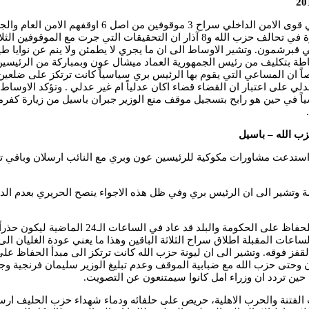
عادت الامور الى مربع “شديد السواد” امس مع إطلاق فر
وإستهداف موكبه بعد الكمن له في منطقة البساتين. وتكشف اوساط بارزة في تحالف حزب 
قبرشمون. وتشير الاوساط الى ان ما يجري لا يطمئن ولا ينم عن نوايا طيبة
ة بتكليف من رئيس الجمهورية العماد ميشال عون وبمباركة من الرئيسين 
صاً ان المساعي التي يقوم بها الرئيس بري سياسياً كانت ترتكز على ضلعي
على اعتبار ان القضاء قضاء اكان عدلياً ام غير عدلي . وتؤكد الاوساط ان
 في حين هو رابح بتسجيل موقف منع الوزير جبران باسيل من زيارة كفرمت
ب الله – باسيل
 وتشير الى ان الرئيس بري وفي ظل هذه الاجواء ينصح الحريري بعدم الدع
وتكشف الاوساط ان موقف حزب الله والذي كان “لينا
عات المقبلة اطلاق سراح الثلاثة الباقين وهذا ما يعني عودة الغليان ا
لقفز فوقه. وتشير الى ان ليونة حزب الله كانت ترتكز الى مبدأ الحفاظ ع
 وحتى حزب الله مع ضبابية الموقف وعدم تبليغ الوزير سليمان فرنجية 
 حين تردد ان وزراء امل كانوا سيمتنعون عن التصويت.
الفتنة والحرب الاهلية، حريص على حلفائه ودماء شهداء حزب الحليف ارسل