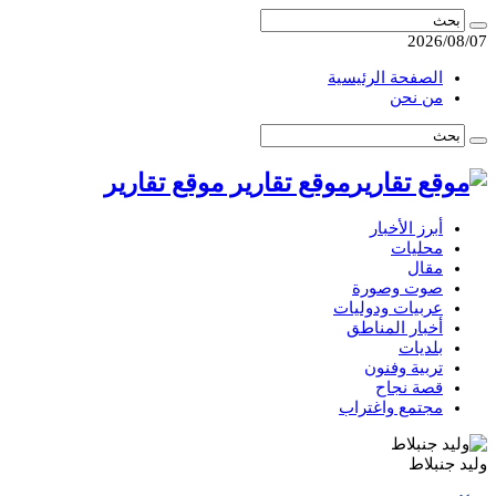
2026/08/07
الصفحة الرئيسية
من نحن
موقع تقارير موقع تقارير
أبرز الأخبار
محليات
مقال
صوت وصورة
عربيات ودوليات
أخبار المناطق
بلديات
تربية وفنون
قصة نجاح
مجتمع واغتراب
وليد جنبلاط