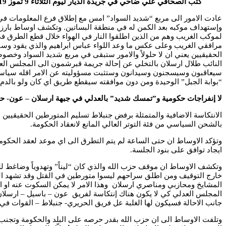
كتب الصحافي علي ضاحي في جريدة الديار ليوم الثلاثاء 9 تموز 2019
لموكب الغريب وهم من الذين اطلقوا النار في الهواء خلال قطع الطرق في 
مرافقي الغريب وعلى عكس ما وعد اللواء عباس ابراهيم والذي يقود وساط
الحقيقيين يعني ان لا حلولاً والامور ستبقى في مربع شديد السواد وخصو
النائب طلال ارسلان بالتخلي عن إحالة جريمة قبرشمون الى المجلس العدلي 
سيعاقبون وسيسجنون وسيدانون وستثبت مسؤوليته عن الامر اقله سياسياً
“بوابة الجبل” الوحيدة ومن دون موافقته سيقطع طريق اي كان ولو بالدم.
لا إنفراجات حكومية و”تمسك شديد” بالعدلي في جبهة ارسلان – عون- حز
بالشحن السياسي من فئة التوتر العالي المانع لانعقاد الحكومة.
وتؤكد الاوساط ان حتى الساعة لم يتم التطرق الى اي موعد لعقد الحكومة
ايجاد توافق على بنود الجلسة.
خارج التوقيف ومن اطلق سراحهم ليسوا متورطين في القتل وقد تشهد السا
المشايخ ومحازبي ومناصري ارسلان وهذا الامر لا يمكن السكوت عنه او ا
المجلس العدلي كي لا يكون هناك إنتكاسة لفريق عون – باسيل – ارسلان
جانب الاحالة فسيكون لها الغلبة عل فريق الحريري- جنبلاط – القوات في
وتلفت الاوساط الى ان حزب الله بقدر حرصه على البلد والحكومة وتجنب 