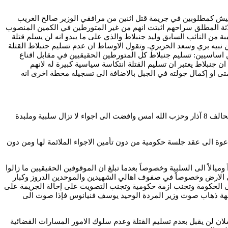
ع المعلومات في قوى الامن الداخلي سراح 3 موقوفين من اصل 6 اوقفهم الامن العام والجيش كمطلوبين في جريمة قتل اثنين من مرافقي الوزير صالح الغريب
الله و8 آذار ان التحقيقات التي جرت مع الموقوفين الثلاثة المطلق سراحهم اثبتت انهم من غير المتورطين في الكمين المنصوب
 من النائب السابق وليد جنبلاط والذي على ما يبدو انه لن يسلم قتلة
نبيه بري وسعد الحريري. وتقول الاوساط ان عدم تسليم جنبلاط القتلة
ن اساسيين: تسليم جنبلاط كل المتورطين الحقيقيين في مقابل اقناع
 جنبلاط يعتبر ان تسليم القتلة انتكاسة سياسية كبيرة له لانهم
ى او إكمال جولته في الجبل بالاضافة الى تسجيله محطة اخرى انه
الانتكاسة الاضافية والمتمثلة برفض جنبلاط تسليم المتورطين الحقيقيين استدعت مشاورات مكوكية للرئيسين عون وبري مع النائب ارسلان وباقي تحالف 8 آذار وحزب الله امس وافضت الى اجواء لا تزال سلبية وملبدة
وة الى عقد جلسة حكومية من دون تأمين الاجواء الملائمة لها ومن دون
ً” وتهدوياً وضاغط للحفاظ على الحكومة والبلد قد عاد في الساعات الـ24 الماضية ليكون حذراً وميالاً الى السلبية وخصوصاً بعدما تبلغ ان الموقوفين الحقيقيين ما زالوا
لى الارض وخصوصاً في صفوف اهالي الشهيدين والموحدين الدروز وكبار
لى الحكومة وتجنب ازمة حكومية وتجنب التصويت على إحالة الجريمة على
وجهة ذهاب صوت وزير المردة الوحيد يوسف فنيانوس فإذا صوت الى
ان لن يقبل بعدم تسليم القتلة وعدم سلوك الامور المسارات القضائية