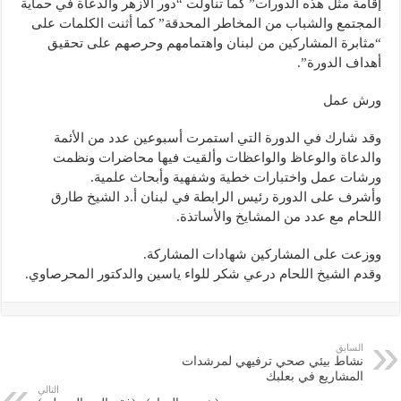
إقامة مثل هذه الدورات” كما تناولت “دور الأزهر والدعاة في حماية
المجتمع والشباب من المخاطر المحدقة” كما أثنت الكلمات على
“مثابرة المشاركين من لبنان واهتمامهم وحرصهم على تحقيق
أهداف الدورة”.
ورش عمل
وقد شارك في الدورة التي استمرت أسبوعين عدد من الأئمة
والدعاة والوعاظ والواعظات وألقيت فيها محاضرات ونظمت
ورشات عمل واختبارات خطية وشفهية وأبحاث علمية.
وأشرف على الدورة رئيس الرابطة في لبنان أ.د الشيخ طارق
اللحام مع عدد من المشايخ والأساتذة.
ووزعت على المشاركين شهادات المشاركة.
وقدم الشيخ اللحام درعي شكر للواء ياسين والدكتور المحرصاوي.
السابق
نشاط بيئي صحي ترفيهي لمرشدات
المشاريع في بعلبك
التالي