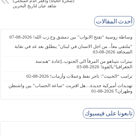
(شجرة الحياة) و(فقر الدم المنجلي)
شاهد عيان لتاريخ البحرين
أحدث المقالات
وساطة روسية “تفتح الابواب” بين دمشق وح.زب الله!
2026-08-07
“ملتقى معاً.. من اجل الانسان في لبنان” ينطلق بعد غد في نقابة
الصحافة
2026-08-03
نيترات نتيناهو من المرفأ الى الجنوب..إعادة “هندسة
الجغرافيا”بالقوة!
2026-08-03
ترامب “الخبيث”: تاجر نفط وعملات وأزمات!
2026-08-02
تهديدات أميركية جديدة…هل اقتربت “ساعة الحساب” بين واشنطن
وطهران؟
2026-08-01
تابعونا على فيسبوك