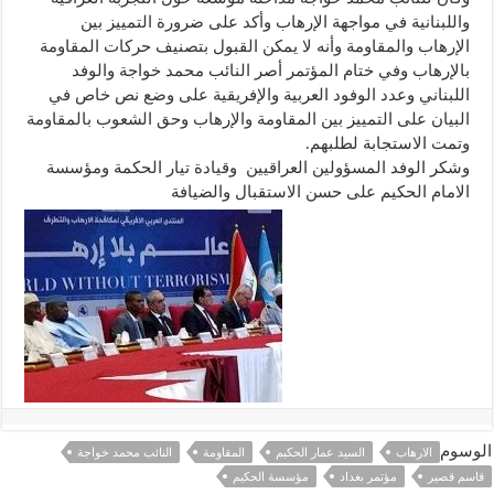
واللبنانية في مواجهة الإرهاب وأكد على ضرورة التمييز بين
الإرهاب والمقاومة وأنه لا يمكن القبول بتصنيف حركات المقاومة
بالإرهاب وفي ختام المؤتمر أصر النائب محمد خواجة والوفد
اللبناني وعدد الوفود العربية والإفريقية على وضع نص خاص في
البيان على التمييز بين المقاومة والإرهاب وحق الشعوب بالمقاومة
وتمت الاستجابة لطلبهم.
وشكر الوفد المسؤولين العراقيين وقيادة تيار الحكمة ومؤسسة
الامام الحكيم على حسن الاستقبال والضيافة
الوسوم
الارهاب
السيد عمار الحكبم
المقاومة
النائب محمد خواجة
قاسم قصير
مؤتمر بغداد
مؤسسة الحكيم