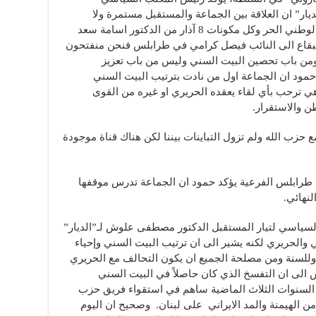
ديار” ان العلاقة بين الجماعة والمستقبل مستمرة ولا
قطيعة بينهما كما العلاقة موجودة مع التيار الوطني الحر وكل مكونات 8 آذار من الدكتور اسامة سعد
البقاع الى النائب فيصل كرامي في طرابلس فنحن منفتحون
من باب تحصين البيت السني وليس من باب تعزيز
مود ان الجماعة اول من نادت بترتيب البيت السني
هي ترحب بأي لقاء يعقده الحريري او غيره من القوى
ن والاستقرار.
 حزب الله ولم تزول التباينات بيننا لكن هناك قناة موجودة
 طرابلس الفرعية يؤكد حمود ان الجماعة تدرس موقفها
نهائي.
السياسي لتيار المستقبل الدكتور مصطفى علوش لـ”الديار”
 والحريري لكنه يشير الى ان ترتيب البيت السني وإحياء
للجميع وللسنة ومن مصلحة الجميع ان يكون التحالف مع الحريري
 الى ان التفسخ الذي كان حاصلاً في البيت السني
السنوات الثلاث الماضية ساهم في استقواء فريق حزب
وا من الهيمنة والمد الايراني على لبنان. وصحيح ان اليوم