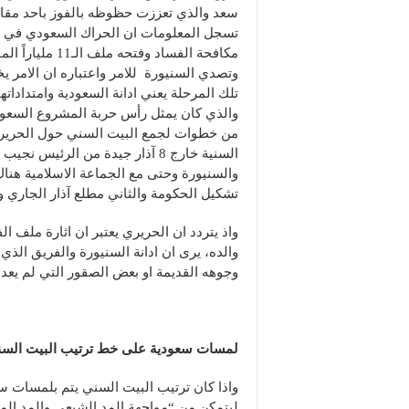
سعد والذي تعززت حظوظه بالفوز باحد مقاعد
تسجل المعلومات ان الحراك السعودي في ب
مكافحة الفساد و
وتصدي السنيورة للامر واعتباره ان الامر يخص
تلك المرحلة يعني ادانة السعودية وامتدادات
والذي كان يمثل رأس حربة المشروع السعودي 
من خطوات لجمع البيت السني حول الحريري.
السنية خارج 8 آذار جيدة من الرئ
والسنيورة وحتى مع الجماعة الاسلامية هنا
تشكيل الحكومة والثاني مطلع آذار الجاري وب
والده، يرى ان ادانة السنيورة والفريق ا
وجوهه القديمة او بعض الصقور التي لم يعد 
لمسات سعودية على خط ترتيب البيت السني وإحيا
واذا كان ترتيب البيت السني يتم بلمسات 
ليتمكن من “مواجهة المد الشيعي والمد ال