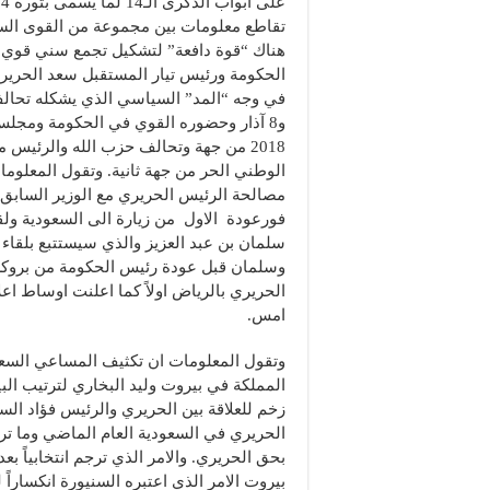
هناك “قوة دافعة” لتشكيل تجمع سني قوي 
الحكومة ورئيس تيار المستقبل سعد الحرير
في وجه “المد” السياسي الذي يشكله تحال
و8 آذار وحضوره القوي في الحكومة ومجلس 
2018 من جهة وتحالف حزب الله والرئيس 
الوطني الحر من جهة ثانية. وتقول المعلوما
مصالحة الرئيس الحريري مع الوزير السابق
فورعودة الاول من زيارة الى السعودية ولق
سلمان بن عبد العزيز والذي سيستتبع بلقاء 
وسلمان قبل عودة رئيس الحكومة من بروك
الحريري بالرياض اولاً كما اعلنت اوساط اعل
امس.
وتقول المعلومات ان تكثيف المساعي السعود
المملكة في بيروت وليد البخاري لترتيب ال
زخم للعلاقة بين الحريري والرئيس فؤاد السن
الحريري في السعودية العام الماضي وما تر
بحق الحريري. والامر الذي ترجم انتخابياً
بيروت الامر الذي اعتبره السنيورة انكسارا