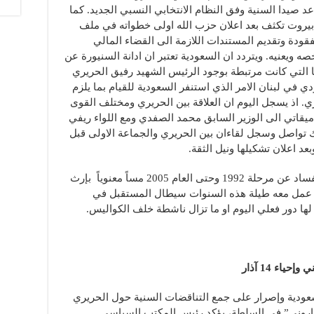
 صيدا السنية وفق النظام الانتخابي النسبي الجديد. كما
يروت تكثف بعد اعلان حزب الله اولى خطواته في ملف
فتحه ملف الـ11 ملياراً المفقودة وتقديم المستندات اللازمة الى القضاء المالي
ه ويعنيه. ويتردد ان السعودية تعتبر ان ادانة السنيورة عن
ها التي كانت مرتبطة بوجود الرئيس الشهيد رفيق الحريري
في لبنان الامر الذي استنفر السعودية للقيام بما يلزم
 اذ يسجل اليوم ان العلاقة بين الحريري ومختلف القوى
يس نجيب ميقاتي الى الوزير السابق محمد الصفدي ومع اللواء ريفي
ك تواصل وسجل لقاءان بين الحريري والجماعة الاولى قبل
عد اعلان تشكيلها ونيل الثقة.
واذ يتردد ان الحريري يعتبر ان اثارة ملف الفساد عن مرحلة 1992 وحتى العام 2005 مساً معنوياً بإرث
لذي عمل معه طيلة هذه السنوات سيطال المستقبل في
لها دور فعلي اليوم او ما تزال ناشطة خلف الكواليس.
ء 14 آذار
سعودية وإصرار على جمع التناقضات السنية حول الحريري
ماروني” في السلطة، يؤكد رئيس المكتب السياسي