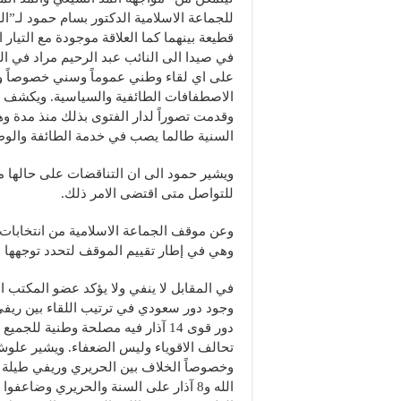
للجماعة الاسلامية الدكتور بسام حمود لـ”ال
في صيدا الى النائب عبد الرحيم مراد في 
على اي لقاء وطني عموماً وسني خصوصاً و
الاصطفافات الطائفية والسياسية. ويكشف ح
وقدمت تصوراً لدار الفتوى بذلك منذ مدة و
السنية طالما يصب في خدمة الطائفة والوط
ويشير حمود الى ان التناقضات على حالها مع
للتواصل متى اقتضى الامر ذلك.
وعن موقف الجماعة الاسلامية من انتخابات
وهي في إطار تقييم الموقف لتحدد توجهها ال
في المقابل لا ينفي ولا يؤكد عضو المكتب 
وجود دور سعودي في ترتيب اللقاء بين ريفي
دور قوى 14 آذار فيه مصلحة وطنية 
تحالف الاقوياء وليس الضعفاء. ويشير علوش
وخصوصاً الخلاف بين الحريري وريفي طيلة 
الله و8 آذار على السنة والحريري وضاعف