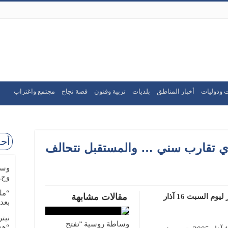
 ودوليات
أخبار المناطق
بلديات
تربية وفنون
قصة نجاح
مجتمع واغتراب
أحد
أي تقارب سني … والمستقبل نتحالف
وسا
وح.
“مل
مقالات مشابهة
كتب الصحافي علي ضاحي في جريدة الديار ليوم السبت 16 آذار
بعد
نيت
وساطة روسية “تفتح
“هن