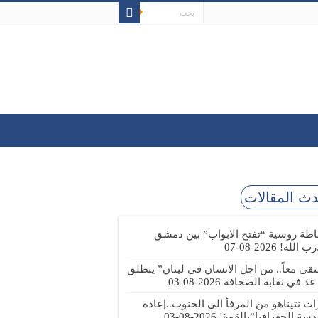
ث المقالات
طة روسية “تفتح الابواب” بين دمشق
زب الله!
2026-08-07
تقى معاً.. من اجل الانسان في لبنان” ينطلق
 غد في نقابة الصحافة
2026-08-03
رات نتيناهو من المرفأ الى الجنوب..إعادة
دسة الجغرافيا”بالقوة!
2026-08-03