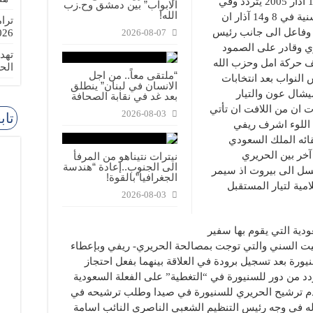
على ابواب الذكرى الـ14 لما يسمى بثورة 14 آذار 2005 يتردد وفي
الابواب” بين دمشق وح.زب
الله!
تقاطع معلومات بين مجموعة من القوى السنية في 8 و14 آذار ان
ترا
وفاعل الى جانب رئيس
-08-02
2026-08-07
ي وقادر على الصمود
تهد
ف حركة امل وحزب الله
الح
“ملتقى معاً.. من اجل
النواب بعد انتخابات
الانسان في لبنان” ينطلق
ميشال عون والتيار
بعد غد في نقابة الصحافة
ت ان من اللافت ان تأتي
2026-08-03
تاب
 اللوء اشرف ريفي
ائه الملك السعودي
آخر بين الحريري
نيترات نتيناهو من المرفأ
الى الجنوب..إعادة “هندسة
سل الى بيروت اذ سيمر
الجغرافيا”بالقوة!
امية لتيار المستقبل
2026-08-03
ية التي يقوم بها سفير
بيت السني والتي توجت بمصالحة الحريري- ريفي وبإعطاء
يورة بعد تسجيل برودة في العلاقة بينهما بفعل احتجاز
دد من دور للسنيورة في “التغطية” على الفعلة السعودية
 بعدم ترشيح الحريري للسنيورة في صيدا وطلب ترشيحه في
ً له في وجه رئيس التنظيم الشعبي الناصري النائب اسامة