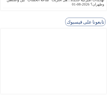
تهديدات أميركية جديدة…هل اقتربت “ساعة الحساب” بين واشنطن
وطهران؟
2026-08-01
تابعونا على فيسبوك