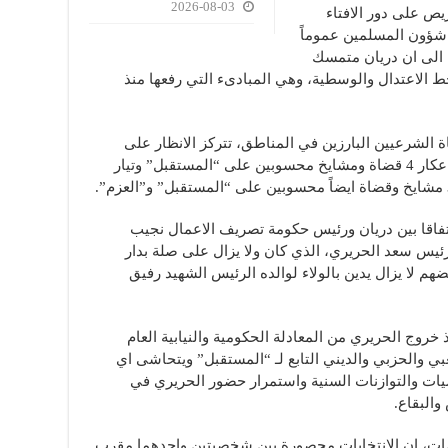
2026-08-03
خابات لـ8 سنوات، حريص على دور الافتاء
شؤون المسلمين عموماً
 الى ان دريان متمسك
خط الاعتدال والوسطية، وهي المبادىء التي رفعها منذ
 الشرعيين البارزين في المناطق، تتركز الانظار على
انتخابات عكار وطرابلس، حيث يتنافس في عكار 4 قضاة ومشايخ محسوبين على “المستقبل” وتيار
فاقا بين دريان ورئيس حكومة تصريف الاعمال نجيب
رئيس سعد الحريري، الذي كان ولا يزال على صلة بدار
هم لا يزال يدين بالولاء لوالده الرئيس الشهيد رفيق
روج الحريري من المعادلة الحكومية والنيابية العام
 والحزبي والديني التابع لـ “المستقبل” ويتحاشى اي
ات والتوازنات السنية واستمرار حضور الحريري في
البقاع.
ومات، ان الانتخابات محصورة بين شخصيتين واحدهما مقرب