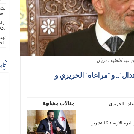
نيت
“هن
ترا
-08-02
تهد
الح
خ عبد اللطيف دريان
تاب
دال”… و “مراعاة” الحريري و
مقالات مشابهة
اة” الحريري و
كتب الصحافي علي ضاحي في جريدة الديار ليوم الاربعاء 16 تشرين