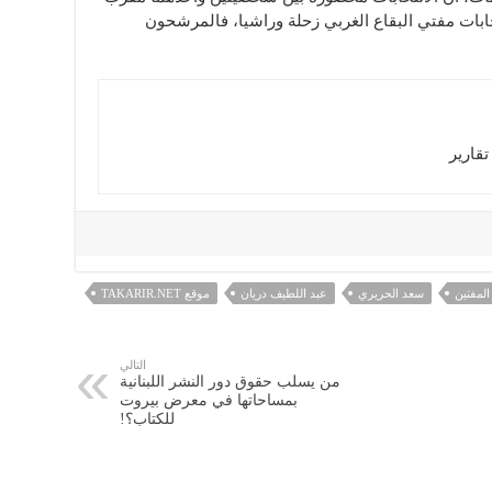
ز” حzب الله. اما انتخابات مفتي البقاع الغربي زحلة وراشيا، فالمرشحون
قارير
المفتين
سعد الحريري
عبد اللطيف دريان
موقع TAKARIR.NET
التالي
من يسلب حقوق دور النشر اللبنانية
بمساحاتها في معرض بيروت
للكتاب؟!