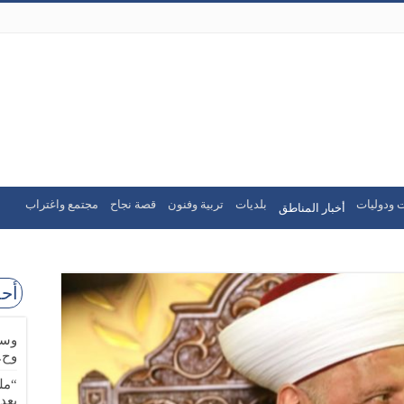
 ودوليات
بلديات
تربية وفنون
قصة نجاح
مجتمع واغتراب
أخبار المناطق
أحد
وسا
وح.
“مل
بعد