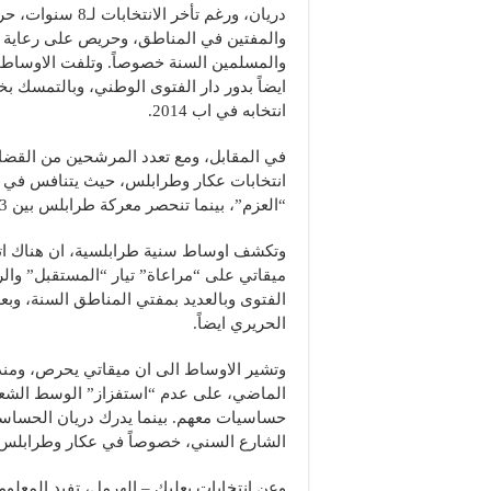
دريان، ورغم تأخر الانت
والمفتين في المناطق، وحريص على رعاية 
والمسلمين السنة خصوصاً. وتلفت الاوساط
ايضاً بدور دار الفتوى الوطني، وبالتمسك ب
انتخابه في اب 2014.
في المقابل، ومع تعدد المرشحين من القضاة
“العزم”، بينما تنحصر معركة طرابلس بين 3 مشايخ وقضاة ايضاً محسوبين على “المستقبل” و”العزم”.
وتكشف اوساط سنية طرابلسية، ان هناك ات
ميقاتي على “مراعاة” تيار “المستقبل” وال
الفتوى وبالعديد بمفتي المناطق السنة، وبعض
الحريري ايضاً.
وتشير الاوساط الى ان ميقاتي يحرص، ومنذ خ
الماضي، على عدم “استفزاز” الوسط الشعبي
حساسيات معهم. بينما يدرك دريان الحساسي
الشارع السني، خصوصاً في عكار وطرابلس و
وعن انتخابات بعلبك – الهرمل، تفيد المعل