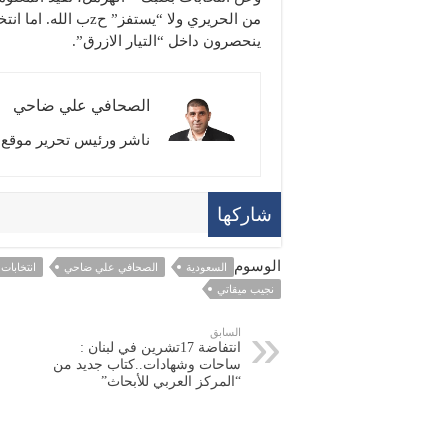
من الحريري ولا “يستف
ينحصرون داخل “التيار الازرق”.
الصحافي علي ضاحي
ناشر ورئيس تحرير موقع ت
شاركها
الوسوم
السعودية
الصحافي علي ضاحي
انتخابات 
نجيب ميقاتي
السابق
انتفاضة 17تشرين في لبنان :
ساحات وشهادات..كتاب جديد من
“المركز العربي للأبحاث”