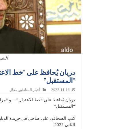
الشي
دريان يُحافظ على “خط الاعت
“المستقبل”
2022-11-16
أخبار المناطق
,
مقال
دريان يُحافظ على “خط الاعتدال”… و “مراع
“المستقبل”
الثاني 2022