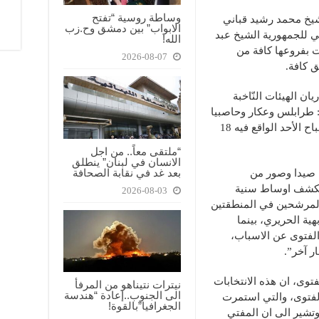
وساطة روسية “تفتح
لشيخ محمد رشيد قباني
الابواب” بين دمشق وح.زب
 الحالي للجمهورية الشيخ عبد
الله!
ت بفروعها كافة من
2026-08-07
 كافة.
يان الهيئات النّاخبة
: طرابلس وعكار وحاصبيا
ومرجعيون وزحلة وراشيا وبعلبك الهرمل، صباح الأحد الواقع فيه 18
“ملتقى معاً.. من اجل
الانسان في لبنان” ينطلق
بعد غد في نقابة الصحافة
 صيدا وصور من
، تكشف اوساط سنية
2026-08-03
 المرشحين في المنطقتين
هية الحريري، بينما
لفتوى عن الاسباب،
ر آخر”.
توى، ان هذه الانتخابات
نيترات نتيناهو من المرفأ
الى الجنوب..إعادة “هندسة
لفتوى، والتي استمرت
الجغرافيا”بالقوة!
 وتشير الى ان المفتي