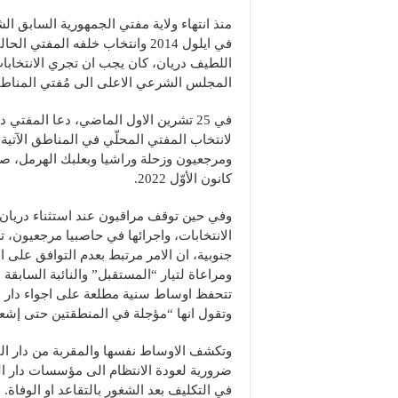
منذ انتهاء ولاية مفتي الجمهورية السابق ا
في ايلول 2014 وانتخاب خلفه المفتي
اللطيف دريان، كان يجب ان تجري الانتخابا
المجلس الشرعي الاعلى الى مُفتي المناطق
في 25 تشرين الاول الماضي، دعا المفتي در
لانتخاب المفتي المحلّي في المناطق الآتية
كانون الأوّل 2022.
وفي حين توقف مراقبون عند استثناء دريان
الانتخابات، واجرائها في حاصبيا مرجعيون
جنوبية، ان الامر مرتبط بعدم التوافق على
ومراعاة لتيار “المستقبل” والنائبة السابقة ب
تتحفظ اوساط سنية مطلعة على اجواء دار ا
وتقول انها “مؤجلة في المنطقتين حتى إشعا
وتكشف الاوساط نفسها والمقربة من دار الف
ضرورية لعودة الانتظام الى مؤسسات دار ا
في التكليف بعد الشغور بالتقاعد او الوفاة.