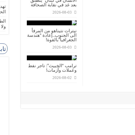
الانسان في لبنان” ينطلق
بعد غد في نقابة الصحافة
تهد
الح
2026-08-03
الطا
ولا
نيترات نتيناهو من المرفأ
الى الجنوب..إعادة “هندسة
الجغرافيا”بالقوة!
2026-08-03
تاب
ترامب “الخبيث”: تاجر نفط
وعملات وأزمات!
2026-08-02