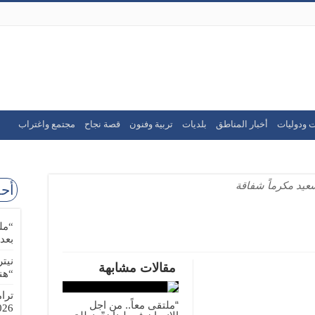
ت ودوليات
أخبار المناطق
بلديات
تربية وفنون
قصة نجاح
مجتمع واغتراب
عيد مكرماً شفاقة
أحد
“مل
بعد
نيت
مقالات مشابهة
“هن
ترا
“ملتقى معاً.. من اجل
-08-02