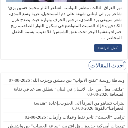
نهر العراق الثالث، مظفر النواب.. الشاعر الثائر محمد حسين بزي/
شاعر وروائي لبناني شهقة على دم المستحيل، غربة وسع المدى،
شعر سيبقى يرد الصدى، نرجس الحرف ونواره حيث يصدح غزل
الكادحين، فؤاد الصمت المتواضع في سكون الثوار الصاخب، ريح
حمراء ينقشها البحر تحت عنق الشمس؛ فلا تغيب، بسمة الطفل
المحاصر …
أكمل القراءة »
أحدث المقالات
وساطة روسية “تفتح الابواب” بين دمشق وح.زب الله!
2026-08-07
“ملتقى معاً.. من اجل الانسان في لبنان” ينطلق بعد غد في نقابة
الصحافة
2026-08-03
نيترات نتيناهو من المرفأ الى الجنوب..إعادة “هندسة
الجغرافيا”بالقوة!
2026-08-03
ترامب “الخبيث”: تاجر نفط وعملات وأزمات!
2026-08-02
تهديدات أميركية جديدة…هل اقتربت “ساعة الحساب” بين واشنطن