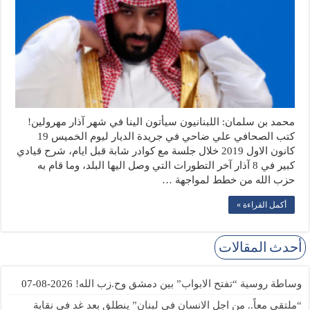
محمد بن سلمان: اللبنانيون سيأتون الينا في شهر آذار مهرولين!
كتب الصحافي علي ضاحي في جريدة الديار ليوم الخميس 19
كانون الاول 2019 خلال جلسة مع كوادر شابة قبل ايام، شرح قيادي
كبير في 8 آذار آخر التطورات التي وصل اليها البلد، وما قام به
حزب الله من خطط لمواجهة …
أكمل القراءة »
أحدث المقالات
وساطة روسية “تفتح الابواب” بين دمشق وح.زب الله!
2026-08-07
“ملتقى معاً.. من اجل الانسان في لبنان” ينطلق بعد غد في نقابة