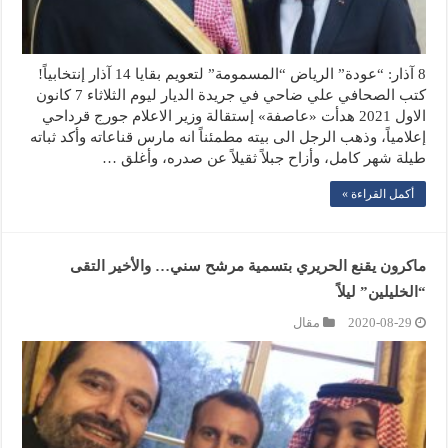
8 آذار: “عودة” الرياض “المسمومة” لتعويم بقايا 14 آذار إنتخابياً!
كتب الصحافي علي ضاحي في جريدة الديار ليوم الثلاثاء 7 كانون
الاول 2021 هدأت «عاصفة» إستقالة وزير الاعلام جورج قرداحي
إعلامياً، وذهب الرجل الى بيته مطمئناً انه مارس قناعاته وأكد ثباته
طيلة شهر كامل، وأزاح جبلاً ثقيلاً عن صدره، وأغلق …
أكمل القراءة »
ماكرون يقنع الحريري بتسمية مرشح سني… والأخير التقى
“الخليلين” ليلاً
2020-08-29
مقال