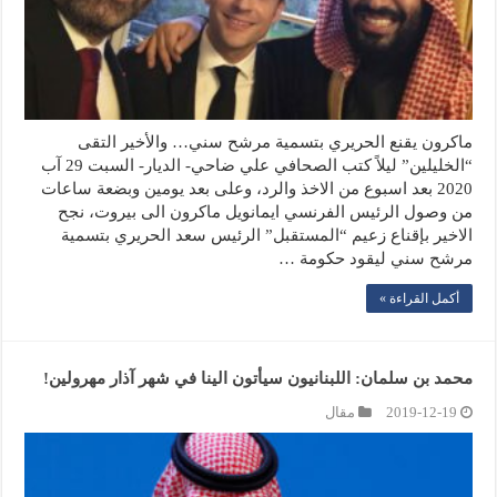
ماكرون يقنع الحريري بتسمية مرشح سني… والأخير التقى
“الخليلين” ليلاً كتب الصحافي علي ضاحي- الديار- السبت 29 آب
2020 بعد اسبوع من الاخذ والرد، وعلى بعد يومين وبضعة ساعات
من وصول الرئيس الفرنسي ايمانويل ماكرون الى بيروت، نجح
الاخير بإقناع زعيم “المستقبل” الرئيس سعد الحريري بتسمية
مرشح سني ليقود حكومة …
أكمل القراءة »
محمد بن سلمان: اللبنانيون سيأتون الينا في شهر آذار مهرولين!
2019-12-19
مقال