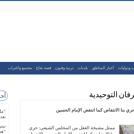
ت ودوليات
أخبار المناطق
بلديات
تربية وفنون
قصة نجاح
مجتمع واغتراب
ان التوحيدية
أحد
 بنا الانتفاض كما انتفض الإمام الحسين
“مل
بعد
نيت
ممثل مشيخة العقل من المجلس الشيعي: حري
“هن