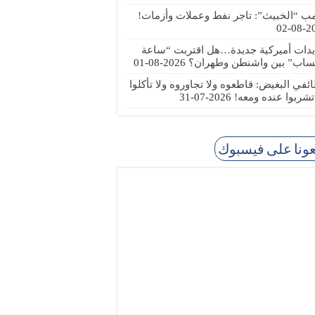
مب “الخبيث”: تاجر نفط وعملات وأزمات!
2026
يدات أميركية جديدة…هل اقتربت “ساعة
ساب” بين واشنطن وطهران؟
2026-08-01
ئفي البغيض: قاطعوه ولا تجاوروه ولا تأكلوا
 تشربوا عنده ومعه!
2026-07-31
عونا على فيسبوك