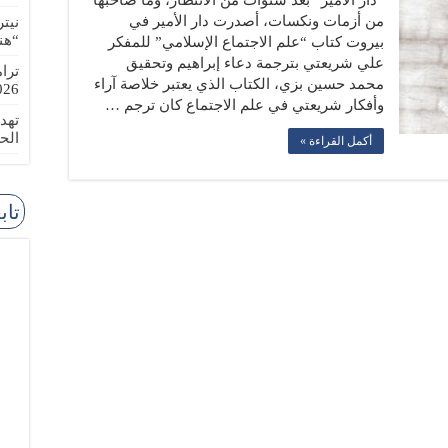
“دار الامير” بعد سنوات من الانتظار، وما صاحبها
من أزمات ونكسات، أصدرت دار الأمير في
نيت
“هن
بيروت كتاب “علم الاجتماع الإسلامي” للمفكر
علي شريعتي بترجمة دعاء إبراهيم وتحقيق
ترا
محمد حسين بزي، الكتاب الذي يعتبر خلاصة آراء
-08-02
وأفكار شريعتي في علم الاجتماع كان ترجم …
تهد
الح
أكمل القراءة »
تاب