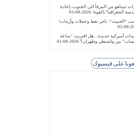
رات نتيناهو من المرفأ الى الجنوب..إعادة
دسة الجغرافيا”بالقوة!
2026-08-03
مب “الخبيث”: تاجر نفط وعملات وأزمات!
2026
يدات أميركية جديدة…هل اقتربت “ساعة
ساب” بين واشنطن وطهران؟
2026-08-01
عونا على فيسبوك