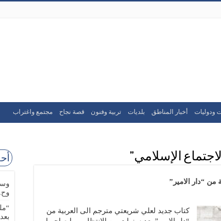
ت ودوليات
أخبار المناطق
بلديات
تربية وفنون
قصة نجاح
مجتمع واغتراب
اجتماع الإسلامي”
أحد
من “دار الامير”
وسا
وح.
“مل
كتاب جديد لعلي شريعتي مترجم الى العربية من
بعد