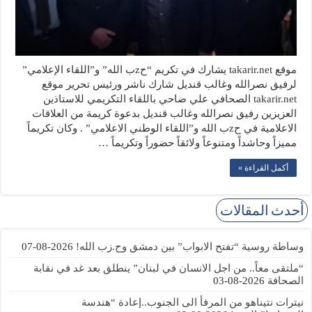
موقع takarir.net يشارك في تكريم “حzب الله” و”اللقاء الإعلامي”
لرفيق نصرالله وغالب قنديل شارك ناشر ورئيس تحرير موقع
takarir.net الصحافي علي ضاحي باللقاء التكريمي للاستاذين
العزيزين رفيق نصرالله وغالب قنديل بدعوة كريمة من العلاقات
الاعلامية في حzب الله و”اللقاء الوطني الاعلامي” . وكان تكريماً
مميزاً وحاشداً ومتنوعاً ولائقاً حضوراً وتكريماً …
أكمل القراءة »
أحدث المقالات
وساطة روسية “تفتح الابواب” بين دمشق وح.زب الله!
2026-08-07
“ملتقى معاً.. من اجل الانسان في لبنان” ينطلق بعد غد في نقابة
الصحافة
2026-08-03
نيترات نتيناهو من المرفأ الى الجنوب..إعادة “هندسة